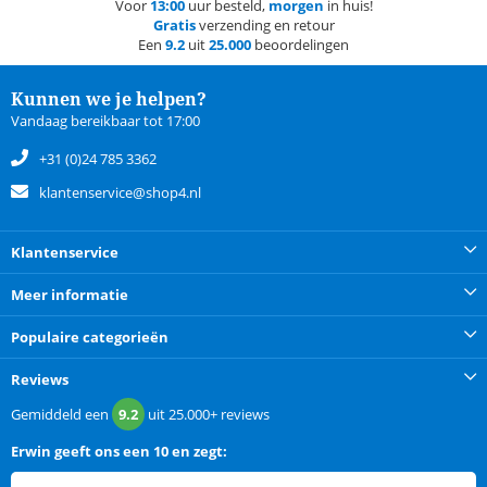
Voor
13:00
uur besteld,
morgen
in huis!
Gratis
verzending en retour
Een
9.2
uit
25.000
beoordelingen
Kunnen we je helpen?
Vandaag bereikbaar tot 17:00
+31 (0)24 785 3362
klantenservice@shop4.nl
Klantenservice
Meer informatie
Populaire categorieën
Reviews
Gemiddeld een
9.2
uit
25.000+
reviews
Erwin
geeft ons een
10 en zegt: