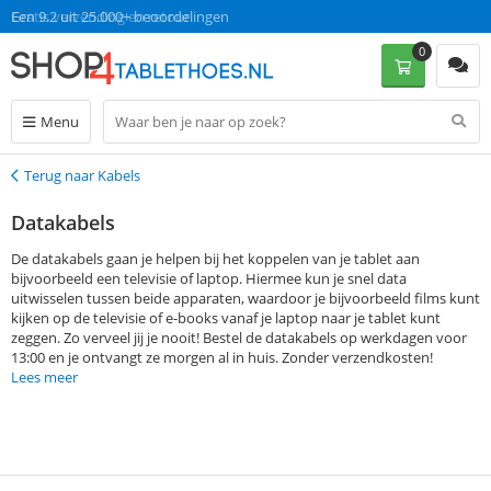
Gratis verzending en retour
Een 9.2 uit 25.000+ beoordelingen
0
Menu
Terug naar Kabels
Terug
Datakabels
De datakabels gaan je helpen bij het koppelen van je tablet aan
bijvoorbeeld een televisie of laptop. Hiermee kun je snel data
uitwisselen tussen beide apparaten, waardoor je bijvoorbeeld films kunt
kijken op de televisie of e-books vanaf je laptop naar je tablet kunt
zeggen. Zo verveel jij je nooit! Bestel de datakabels op werkdagen voor
13:00 en je ontvangt ze morgen al in huis. Zonder verzendkosten!
Lees meer