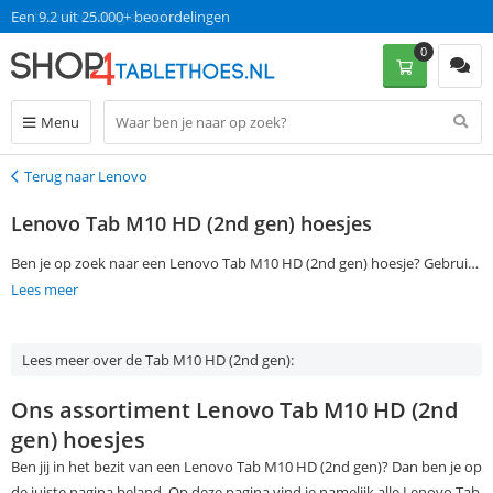
Een 9.2 uit 25.000+ beoordelingen
0
Menu
Terug naar Lenovo
Terug
Lenovo Tab M10 HD (2nd gen) hoesjes
Ben je op zoek naar een Lenovo Tab M10 HD (2nd gen) hoesje? Gebruik
dan de filtermogelijkheden aan de linkerkant van deze pagina om jouw
Lees meer
favoriete Lenovo Tab M10 HD (2nd gen) case te vinden. Bestel
vervolgens op werkdagen voor 23:00 en ontvang jouw Lenovo Tab M10
Lees meer over de Tab M10 HD (2nd gen):
HD (2nd gen) cover de volgende dag al, zonder verzendkosten.
Ons assortiment Lenovo Tab M10 HD (2nd
gen) hoesjes
Ben jij in het bezit van een Lenovo Tab M10 HD (2nd gen)? Dan ben je op
de juiste pagina beland. Op deze pagina vind je namelijk alle Lenovo Tab