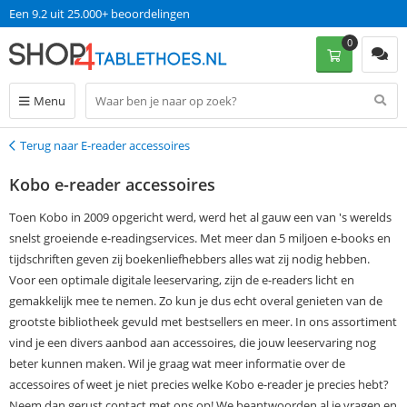
Een 9.2 uit 25.000+ beoordelingen
0
Menu
Terug naar E-reader accessoires
Terug
Kobo e-reader accessoires
Toen Kobo in 2009 opgericht werd, werd het al gauw een van 's werelds
snelst groeiende e-readingservices. Met meer dan 5 miljoen e-books en
tijdschriften geven zij boekenliefhebbers alles wat zij nodig hebben.
Voor een optimale digitale leeservaring, zijn de e-readers licht en
gemakkelijk mee te nemen. Zo kun je dus echt overal genieten van de
grootste bibliotheek gevuld met bestsellers en meer. In ons assortiment
vind je een divers aanbod aan accessoires, die jouw leeservaring nog
beter kunnen maken. Wil je graag wat meer informatie over de
accessoires of weet je niet precies welke Kobo e-reader je precies hebt?
Neem dan gerust contact met ons op! We beantwoorden al je vragen en