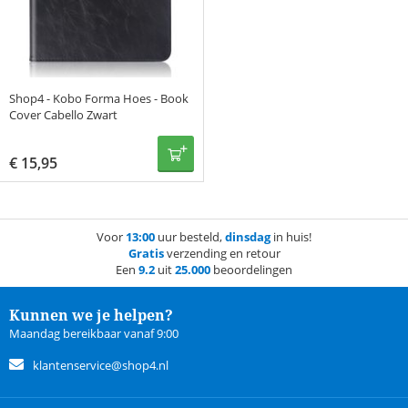
Shop4 - Kobo Forma Hoes - Book
Cover Cabello Zwart
€
15,95
Voor
13:00
uur besteld,
dinsdag
in huis!
Gratis
verzending en retour
Een
9.2
uit
25.000
beoordelingen
Kunnen we je helpen?
Maandag bereikbaar vanaf 9:00
klantenservice@shop4.nl