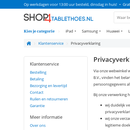
Op werkdagen voor 13:00 uur besteld, dinsdag in huis!
•
Grat
Kies je categorie
iPad
Samsung
Huawei
Klantenservice
Privacyverklaring
Privacyverk
Klantenservice
Via onze webwinkel 
Bestelling
B.V., vinden het be
Betaling
persoonsgegevens alt
Bezorging en levertijd
Contact
Bij onze verwerking 
Ruilen en retourneren
wij duidelijk 
Garantie
privacyverklar
Meer informatie
wij onze verz
legitieme doel
Over ons