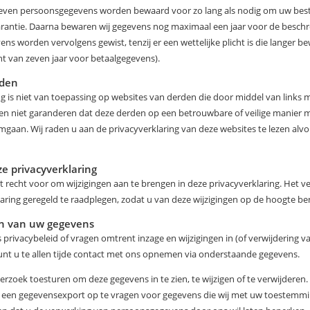
even persoonsgegevens worden bewaard voor zo lang als nodig om uw beste
garantie. Daarna bewaren wij gegevens nog maximaal een jaar voor de beschr
ns worden vervolgens gewist, tenzij er een wettelijke plicht is die langer be
ht van zeven jaar voor betaalgegevens).
rden
g is niet van toepassing op websites van derden die door middel van links m
n niet garanderen dat deze derden op een betrouwbare of veilige manier 
aan. Wij raden u aan de privacyverklaring van deze websites te lezen alvo
ze privacyverklaring
 recht voor om wijzigingen aan te brengen in deze privacyverklaring. Het v
aring geregeld te raadplegen, zodat u van deze wijzigingen op de hoogte be
en van uw gegevens
privacybeleid of vragen omtrent inzage en wijzigingen in (of verwijdering v
t u te allen tijde contact met ons opnemen via onderstaande gegevens.
rzoek toesturen om deze gegevens in te zien, te wijzigen of te verwijderen
 een gegevensexport op te vragen voor gegevens die wij met uw toestemmi