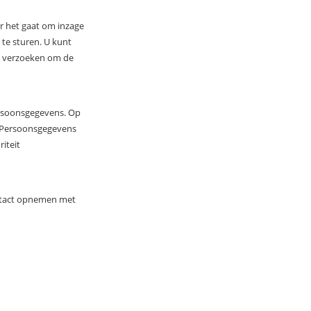
r het gaat om inzage
te sturen. U kunt
ns verzoeken om de
persoonsgegevens. Op
it Persoonsgegevens
iteit
ontact opnemen met