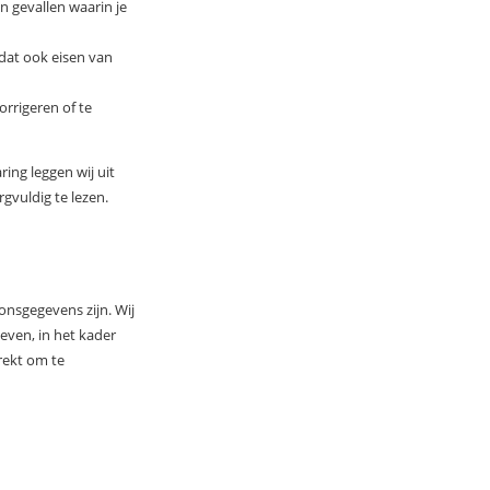
n gevallen waarin je
dat ook eisen van
orrigeren of te
ing leggen wij uit
gvuldig te lezen.
onsgegevens zijn. Wij
ven, in het kader
rekt om te