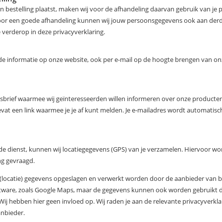
en bestelling plaatst, maken wij voor de afhandeling daarvan gebruik van je
voor een goede afhandeling kunnen wij jouw persoonsgegevens ook aan der
 verderop in deze privacyverklaring.
 de informatie op onze website, ook per e-mail op de hoogte brengen van 
sbrief waarmee wij geïnteresseerden willen informeren over onze producten
evat een link waarmee je je af kunt melden. Je e-mailadres wordt automatis
r de dienst, kunnen wij locatiegegevens (GPS) van je verzamelen. Hiervoor 
ng gevraagd.
locatie) gegevens opgeslagen en verwerkt worden door de aanbieder van b
ftware, zoals Google Maps, maar de gegevens kunnen ook worden gebruikt 
 Wij hebben hier geen invloed op. Wij raden je aan de relevante privacyverkla
nbieder.