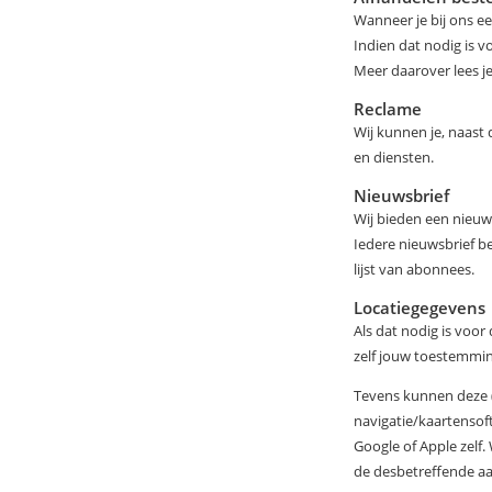
Wanneer je bij ons e
Indien dat nodig is 
Meer daarover lees je
Reclame
Wij kunnen je, naast
en diensten.
Nieuwsbrief
Wij bieden een nieuw
Iedere nieuwsbrief b
lijst van abonnees.
Locatiegegevens
Als dat nodig is voo
zelf jouw toestemmi
Tevens kunnen deze (
navigatie/kaartenso
Google of Apple zelf.
de desbetreffende aa