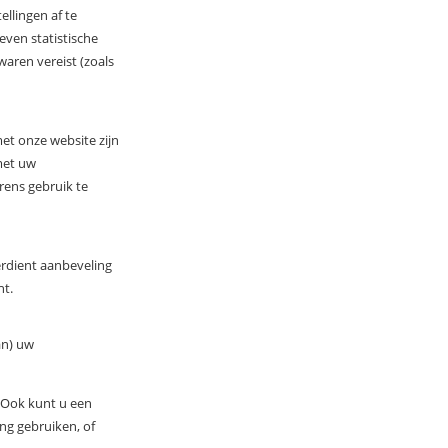
llingen af te
even statistische
waren vereist (zoals
et onze website zijn
met uw
rens gebruik te
erdient aanbeveling
nt.
an) uw
. Ook kunt u een
ng gebruiken, of