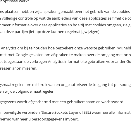
r optimaal werkt.
es plaatsen hebben wij afspraken gemaakt over het gebruik van de cookies e
 volledige controle op wat de aanbieders van deze applicaties zelf met de 
or meer informatie over deze applicaties en hoe zij met cookies omgaan, zie 
an deze partijen (let op: deze kunnen regelmatig wijzigen).
 Analytics om bij te houden hoe bezoekers onze website gebruiken. Wij he
st met Google gesloten om afspraken te maken over de omgang met onze
et toegestaan de verkregen Analytics informatie te gebruiken voor ander Go
adressen anonimiseren.
ngsmaatregelen om misbruik van en ongeautoriseerde toegang tot persoong
en wij de volgende maatregelen:
ngegevens wordt afgeschermd met een gebruikersnaam en wachtwoord
n beveiligde verbinden (Secure Sockets Layer of SSL) waarmee alle informat
chermd wanneer u persoonsgegevens invoert.
n