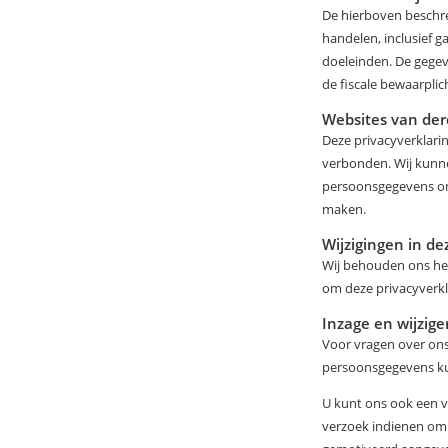
De hierboven beschr
handelen, inclusief 
doeleinden. De gegeve
de fiscale bewaarplic
Websites van de
Deze privacyverklarin
verbonden. Wij kunne
persoonsgegevens omg
maken.
Wijzigingen in de
Wij behouden ons het
om deze privacyverkl
Inzage en wijzig
Voor vragen over ons 
persoonsgegevens kun
U kunt ons ook een ve
verzoek indienen om