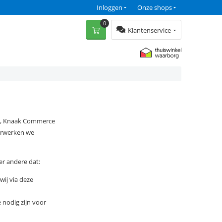
Inloggen
Onze shops
0
Klantenservice
ij, Knaak Commerce
erwerken we
er andere dat:
ij via deze
nodig zijn voor