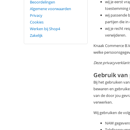
wij je eerst v
Beoordelingen
toestemming is
Algemene voorwaarden
wij passende 
Privacy
partijen die 
Cookies
wij je recht r
Werken bij Shop4
verwijderen.
Zakelijk
Knaak Commerce B.V. 
welke persoonsgegeve
Deze privacyverklarin
Gebruik van
Bij het gebruiken va
bewaren en gebruiken
van de door jou gevra
verwerken.
Wij gebruiken de vol
NAW gegeven
Telefoonnum