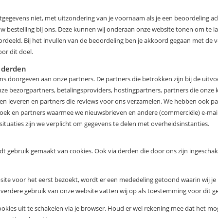
ntgegevens niet, met uitzondering van je voornaam als je een beoordeling ac
uw bestelling bij ons. Deze kunnen wij onderaan onze website tonen om te l
oordeeld. Bij het invullen van de beoordeling ben je akkoord gegaan met de 
r dit doel.
 derden
ns doorgeven aan onze partners. De partners die betrokken zijn bij de uitvo
ze bezorgpartners, betalingsproviders, hostingpartners, partners die onze 
en leveren en partners die reviews voor ons verzamelen. We hebben ook pa
zoek en partners waarmee we nieuwsbrieven en andere (commerciële) e-mai
 situaties zijn we verplicht om gegevens te delen met overheidsinstanties.
t gebruik gemaakt van cookies. Ook via derden die door ons zijn ingescha
ite voor het eerst bezoekt, wordt er een mededeling getoond waarin wij je
 verdere gebruik van onze website vatten wij op als toestemming voor dit g
cookies uit te schakelen via je browser. Houd er wel rekening mee dat het mog