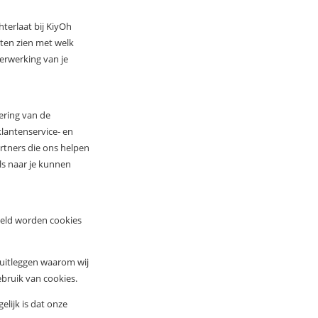
hterlaat bij KiyOh
aten zien met welk
verwerking van je
ering van de
klantenservice- en
rtners die ons helpen
ls naar je kunnen
keld worden cookies
 uitleggen waarom wij
ebruik van cookies.
elijk is dat onze