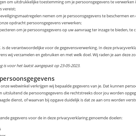
ragen om uitdrukkelijke toestemming om je persoonsgegevens te verwerken i
 vereist;
beveiligingsmaatregelen nemen om je persoonsgegevens te beschermen en 
in onze opdracht persoonsgegevens verwerken;
especteren om je persoonsgegevens op uw aanvraag ter inzage te bieden, te c
is de verantwoordelijke voor de gegevensverwerking. In deze privacyverklar
ns wij verzamelen en gebruiken en met welk doel. Wij raden je aan deze zor
g is voor het laatst aangepast op 23-05-2023.
 persoonsgegevens
n onze webwinkel verkrijgen wij bepaalde gegevens van je. Dat kunnen perso
 uitsluitend de persoonsgegevens die rechtstreeks door jou worden opgege
agde dienst, of waarvan bij opgave duidelijk is dat ze aan ons worden verst
gende gegevens voor de in deze privacyverklaring genoemde doelen:
s
mer