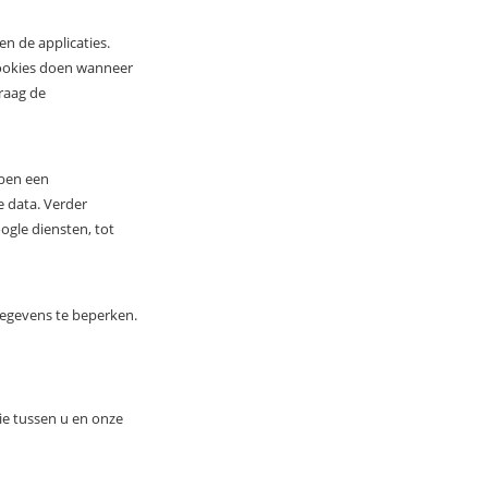
n de applicaties.
cookies doen wanneer
graag de
bben een
 data. Verder
ogle diensten, tot
egevens te beperken.
ie tussen u en onze