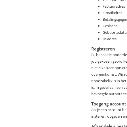
Factuuradres
E-mailadres
Betalingsgege
Geslacht
Geboortedat
IP-adres
Registreren
Bij bepaalde onderdel
jou gekozen gebruik
niet elke keer opnieu
overeenkomst. Wij zu
noodzakelijk is in he
is. In geval van een
bevoegde autoriteit
Toegang account
Als je een account h
instellen, opgeven en
Afhandelen beste