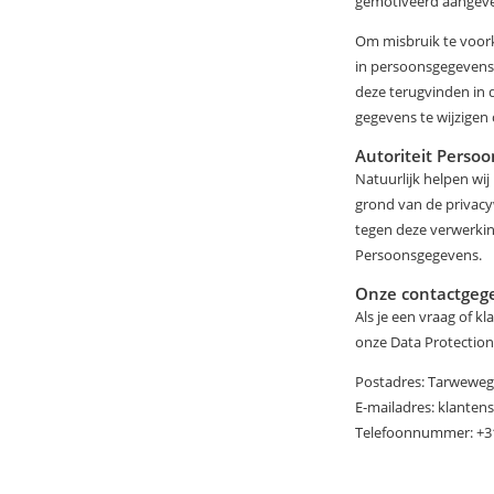
gemotiveerd aangeve
Om misbruik te voork
in persoonsgegevens 
deze terugvinden in 
gegevens te wijzigen 
Autoriteit Perso
Natuurlijk helpen wi
grond van de privacy
tegen deze verwerki
Persoonsgegevens.
Onze contactgeg
Als je een vraag of 
onze Data Protection
Postadres: Tarweweg
E-mailadres: klanten
Telefoonnummer: +31