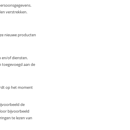
 persoonsgegevens.
den verstrekken.
onze nieuwe producten
 en/of diensten.
ch toegevoegd aan de
wordt op het moment
ijvoorbeeld de
door bijvoorbeeld
ringen te lezen van