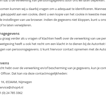
n dat u de verwerking van persoonsgegevens door ons wil laten beperken.
omen kunnen wij u daarbij vragen om u adequaat te identificeren. Wannee
gekoppeld aan een cookie, dient u een kopie van het cookie in kwestie mee 
de instellingen van uw browser. Indien de gegevens niet kloppen, kunt u o
of te laten verwijderen.
onsgegevens
j u graag verder als u vragen of klachten heeft over de verwerking van uw 
wetgeving heeft u ook het recht om een klacht in te dienen bij de Autorite
ngen van persoonsgegevens. U kunt hiervoor contact opnemen met de Autor
evens
klacht hebt over de verwerking en/of bescherming van je gegevens, kun je c
 Officer. Dat kan via deze contactmogelijkheden:
 1K, 6534AM, Nijmegen
service@shop4.nl
 (0) 24 785 3362