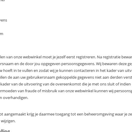
vens
um
en van onze webwinkel moet je jezelf eerst registreren. Na registratie bewar
ersnaam en de door jou opgegeven persoonsgegevens. Wij bewaren deze ge
w hoeft in te vullen en zodat wij je kunnen contacteren in het kader van uit
llen de aan uw gebruikersnaam gekoppelde gegevens niet aan derden verstr
t kader van de uitvoering van de overeenkomst die je met ons sluit of indien d
 vermoeden van fraude of misbruik van onze webwinkel kunnen wij persoon
en overhandigen.
ebt aangemaakt krijg je daarmee toegang tot een beheeromgeving waar je ze
 wijzigen.
lling