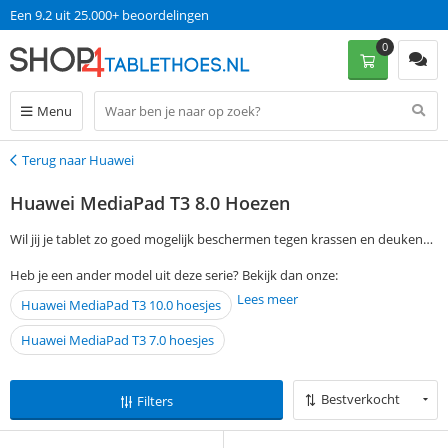
Een 9.2 uit 25.000+ beoordelingen
0
Menu
Terug naar Huawei
Terug
Huawei MediaPad T3 8.0 Hoezen
Wil jij je tablet zo goed mogelijk beschermen tegen krassen en deuken?
Kies een van onze Huawei MediaPad T3 8.0 hoesjes om je tablet mooi en
Heb je een ander model uit deze serie? Bekijk dan onze:
vrij van beschadigingen te houden! Bestel op werkdagen voor 13:00 en
Lees meer
Huawei MediaPad T3 10.0 hoesjes
je ontvangt je bestelling de volgende dag al in huis. Zonder
verzendkosten te betalen!
Huawei MediaPad T3 7.0 hoesjes
Bestverkocht
Filters