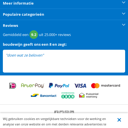
Meer informatie
Populaire categorieën
Reviews
Gemiddeld een
9.2
uit
25.000+
reviews
boudewijn
geeft ons een
8 en zegt:
"doen wat ze beloven"
Wij gebruiken cookies en vergelijkbare technieken voor de werking en
Beoordeling door klanten:
9.2
/
10
-
25000
beoordelingen
analyse van onze website en om met derden relevante advertenties te
© 2012-2026 Knaak Commerce B.V.