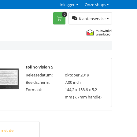
Inloggen
Onze shops
0
Klantenservice
tolino vision 5
Releasedatum:
oktober 2019
Beeldscherm:
7,00 inch
Formaat:
144,2 x 158,6 x 5,2
mm (7,7mm handle)
p met de