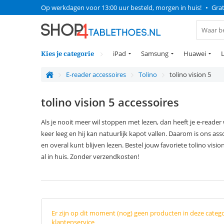
Op werkdagen voor 13:00 uur besteld, morgen in huis!
•
Grat
Kies je categorie
iPad
Samsung
Huawei
E-reader accessoires
Tolino
tolino vision 5
tolino vision 5 accessoires
Als je nooit meer wil stoppen met lezen, dan heeft je e-reader w
keer leeg en hij kan natuurlijk kapot vallen. Daarom is ons asso
en overal kunt blijven lezen. Bestel jouw favoriete tolino vi
al in huis. Zonder verzendkosten!
Er zijn op dit moment (nog) geen producten in deze categ
klantenservice