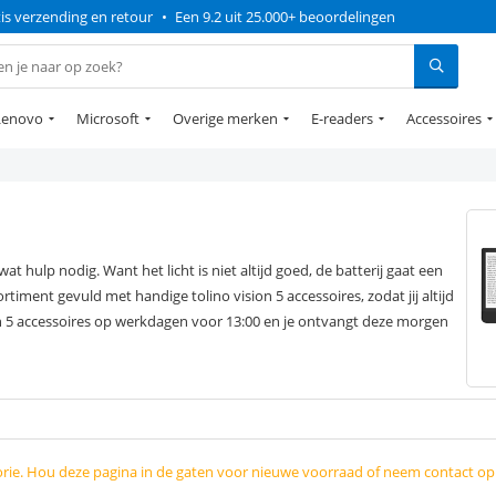
is verzending en retour
•
Een 9.2 uit 25.000+ beoordelingen
Lenovo
Microsoft
Overige merken
E-readers
Accessoires
at hulp nodig. Want het licht is niet altijd goed, de batterij gaat een
rtiment gevuld met handige tolino vision 5 accessoires, zodat jij altijd
sion 5 accessoires op werkdagen voor 13:00 en je ontvangt deze morgen
orie. Hou deze pagina in de gaten voor nieuwe voorraad of neem contact o