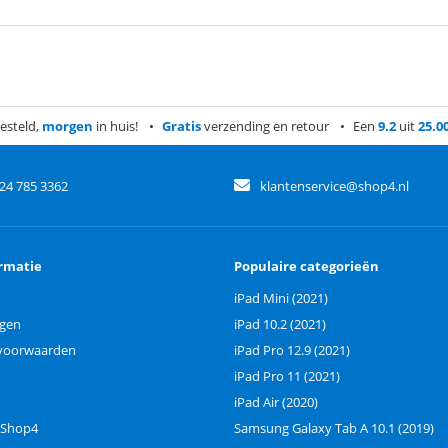
esteld,
morgen
in huis!
Gratis
verzending en retour
Een
9.2
uit
25.0
)24 785 3362
klantenservice@shop4.nl
rmatie
Populaire categorieën
iPad Mini (2021)
ngen
iPad 10.2 (2021)
voorwaarden
iPad Pro 12.9 (2021)
iPad Pro 11 (2021)
iPad Air (2020)
 Shop4
Samsung Galaxy Tab A 10.1 (2019)