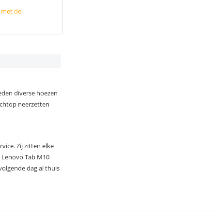
p met de
bieden diverse hoezen
rechtop neerzetten
ce. Zij zitten elke
een Lenovo Tab M10
volgende dag al thuis