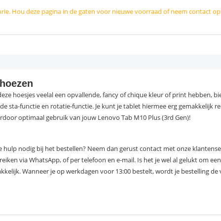
orie. Hou deze pagina in de gaten voor nieuwe voorraad of neem contact o
 hoezen
t deze hoesjes veelal een opvallende, fancy of chique kleur of print hebben, 
s de sta-functie en rotatie-functie. Je kunt je tablet hiermee erg gemakkelijk 
erdoor optimaal gebruik van jouw Lenovo Tab M10 Plus (3rd Gen)!
hulp nodig bij het bestellen? Neem dan gerust contact met onze klantenservi
ereiken via WhatsApp, of per telefoon en e-mail. Is het je wel al gelukt om 
kkelijk. Wanneer je op werkdagen voor 13:00 bestelt, wordt je bestelling de 