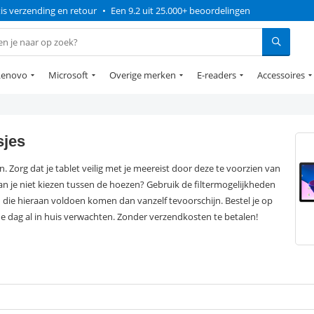
is verzending en retour
•
Een 9.2 uit 25.000+ beoordelingen
Lenovo
Microsoft
Overige merken
E-readers
Accessoires
sjes
n. Zorg dat je tablet veilig met je meereist door deze te voorzien van
n je niet kiezen tussen de hoezen? Gebruik de filtermogelijkheden
die hieraan voldoen komen dan vanzelf tevoorschijn. Bestel je op
e dag al in huis verwachten. Zonder verzendkosten te betalen!