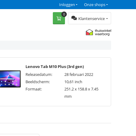
Inloggen
Onze shops
0
Klantenservice
Lenovo Tab M10 Plus (3rd gen)
Releasedatum:
28 februari 2022
Beeldscherm:
10,61 inch
Formaat:
251.2 x 158.8 x 7.45
mm