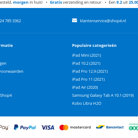
esteld,
morgen
in huis!
Gratis
verzending en retour
Een
9.2
uit
25.0
)24 785 3362
klantenservice@shop4.nl
rmatie
Populaire categorieën
iPad Mini (2021)
ngen
iPad 10.2 (2021)
voorwaarden
iPad Pro 12.9 (2021)
iPad Pro 11 (2021)
iPad Air (2020)
 Shop4
Samsung Galaxy Tab A 10.1 (2019)
Kobo Libra H2O