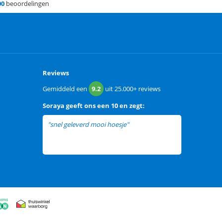
00
beoordelingen
Reviews
Gemiddeld een
9.2
uit
25.000+
reviews
Soraya
geeft ons een
10 en zegt:
"snel geleverd mooi hoesje"