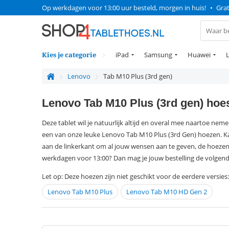
Op werkdagen voor 13:00 uur besteld, morgen in huis!
•
Grat
Kies je categorie
iPad
Samsung
Huawei
Lenovo
Tab M10 Plus (3rd gen)
Lenovo Tab M10 Plus (3rd gen) hoe
Deze tablet wil je natuurlijk altijd en overal mee naartoe neme
een van onze leuke Lenovo Tab M10 Plus (3rd Gen) hoezen. Ka
aan de linkerkant om al jouw wensen aan te geven, de hoezen 
werkdagen voor 13:00? Dan mag je jouw bestelling de volgend
Let op: Deze hoezen zijn niet geschikt voor de eerdere versies:
Lenovo Tab M10 Plus
Lenovo Tab M10 HD Gen 2