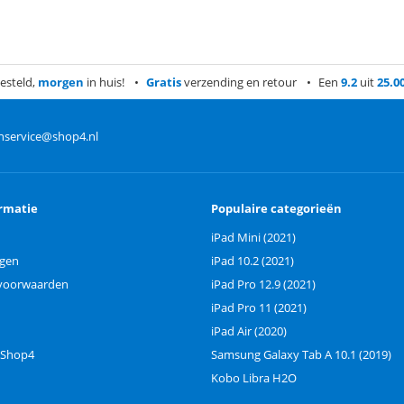
esteld,
morgen
in huis!
Gratis
verzending en retour
Een
9.2
uit
25.0
nservice@shop4.nl
rmatie
Populaire categorieën
iPad Mini (2021)
ngen
iPad 10.2 (2021)
voorwaarden
iPad Pro 12.9 (2021)
iPad Pro 11 (2021)
iPad Air (2020)
 Shop4
Samsung Galaxy Tab A 10.1 (2019)
Kobo Libra H2O