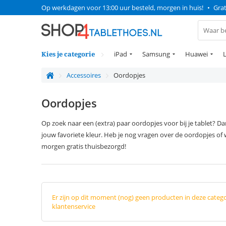
Op werkdagen voor 13:00 uur besteld, morgen in huis!
•
Grat
Kies je categorie
iPad
Samsung
Huawei
Accessoires
Oordopjes
Oordopjes
Op zoek naar een (extra) paar oordopjes voor bij je tablet? 
jouw favoriete kleur. Heb je nog vragen over de oordopjes of 
morgen gratis thuisbezorgd!
Er zijn op dit moment (nog) geen producten in deze categ
klantenservice