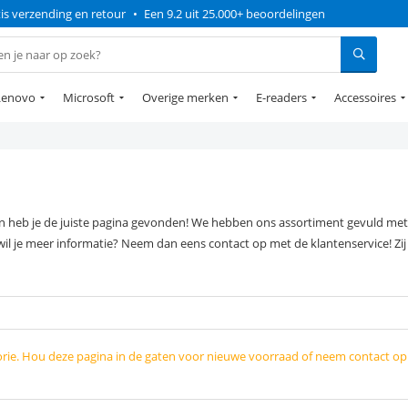
is verzending en retour
•
Een 9.2 uit 25.000+ beoordelingen
Lenovo
Microsoft
Overige merken
E-readers
Accessoires
Dan heb je de juiste pagina gevonden! We hebben ons assortiment gevuld met 
wil je meer informatie? Neem dan eens contact op met de klantenservice! Zij
orie. Hou deze pagina in de gaten voor nieuwe voorraad of neem contact o