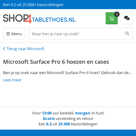
Een 9.2 uit 25.000+ beoordelingen
0
Menu
Terug naar Microsoft
Terug
Microsoft Surface Pro 6 hoezen en cases
Ben je op zoek naar een Microsoft Surface Pro 6 hoes? Gebruik dan de
filtermogelijkheden aan de linkerkant van deze pagina om jouw
Lees meer
favoriete hoes of case te vinden. Bestel vervolgens op werkdagen voor
13:00 en ontvang jouw bestelling de volgende dag al thuis. Zonder
verzendkosten!
Voor
13:00
uur besteld,
morgen
in huis!
Gratis
verzending en retour
Een
9.2
uit
25.000
beoordelingen