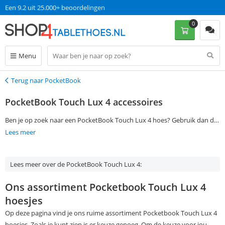
Een 9.2 uit 25.000+ beoordelingen
0
Menu
Terug naar PocketBook
Terug
PocketBook Touch Lux 4 accessoires
Ben je op zoek naar een PocketBook Touch Lux 4 hoes? Gebruik dan de
filtermogelijkheden aan de linkerkant van deze pagina om jouw
Lees meer
favoriete hoes, case of overige accessoires te vinden. Bestel vervolgens
op werkdagen voor 13:00 en ontvang jouw bestelling de volgende dag al
Lees meer over de PocketBook Touch Lux 4:
thuis. Zonder verzendkosten!
Ons assortiment Pocketbook Touch Lux 4
hoesjes
Op deze pagina vind je ons ruime assortiment Pocketbook Touch Lux 4
hoesjes. Zoals je kunt zien is er keuze genoeg. Om de keuze voor jou