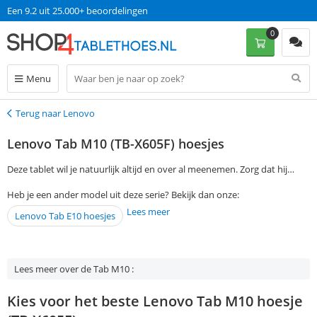
Een 9.2 uit 25.000+ beoordelingen
0
Menu
Terug naar Lenovo
Terug
Lenovo Tab M10 (TB-X605F) hoesjes
Deze tablet wil je natuurlijk altijd en over al meenemen. Zorg dat hij
veilig met je meereist door een van onze leuke Lenovo Tab M10 (TB-
Heb je een ander model uit deze serie? Bekijk dan onze:
X605F) hoezen te kiezen! Gebruik de filtermogelijkheden aan de
Lees meer
Lenovo Tab E10 hoesjes
linkerkant om al jouw wensen aan te geven en de hoesjes die hieraan
voldoen komen tevoorschijn. Bestel je op werkdagen voor 13:00? Dan
mag je jouw bestelling de volgende dag al in huis verwachten. Zonder
verzendkosten te betalen!
Lees meer over de Tab M10 :
Kies voor het beste Lenovo Tab M10 hoesje