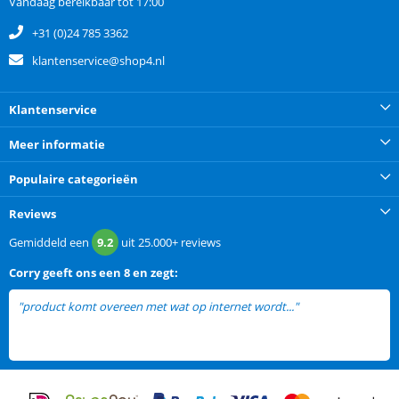
Vandaag bereikbaar tot 17:00
+31 (0)24 785 3362
klantenservice@shop4.nl
Klantenservice
Meer informatie
Populaire categorieën
Reviews
Gemiddeld een
9.2
uit
25.000+
reviews
Corry
geeft ons een
8 en zegt:
"product komt overeen met wat op internet wordt..."
lees meer