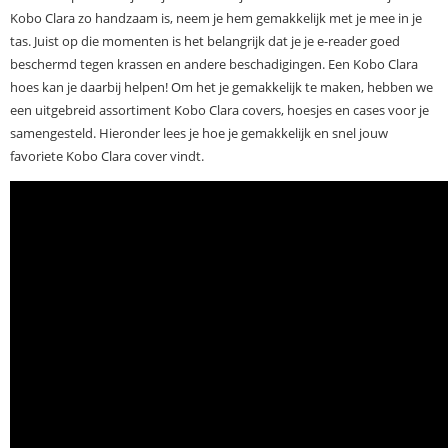
Kobo Clara zo handzaam is, neem je hem gemakkelijk met je mee in je
tas. Juist op die momenten is het belangrijk dat je je e-reader goed
beschermd tegen krassen en andere beschadigingen. Een Kobo Clara
hoes kan je daarbij helpen! Om het je gemakkelijk te maken, hebben we
een uitgebreid assortiment Kobo Clara covers, hoesjes en cases voor je
samengesteld. Hieronder lees je hoe je gemakkelijk en snel jouw
favoriete Kobo Clara cover vindt.