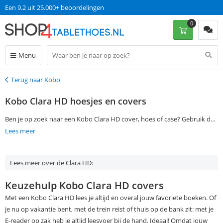
Een 9.2 uit 25.000+ beoordelingen
0
Menu
Terug naar Kobo
Terug
Kobo Clara HD hoesjes en covers
Ben je op zoek naar een Kobo Clara HD cover, hoes of case? Gebruik dan
de filtermogelijkheden aan de linkerkant van deze pagina om jouw
Lees meer
favoriete Kobo Clara HD cover te vinden. Bestel je op werkdagen voor
13:00? Dan ontvang je jouw Kobo Clara HD hoes de volgende dag al
Lees meer over de Clara HD:
thuis, zonder verzendkosten!
Keuzehulp Kobo Clara HD covers
Met een Kobo Clara HD lees je altijd en overal jouw favoriete boeken. Of
je nu op vakantie bent, met de trein reist of thuis op de bank zit: met je
E-reader op zak heb je altijd leesvoer bij de hand. Ideaal! Omdat jouw