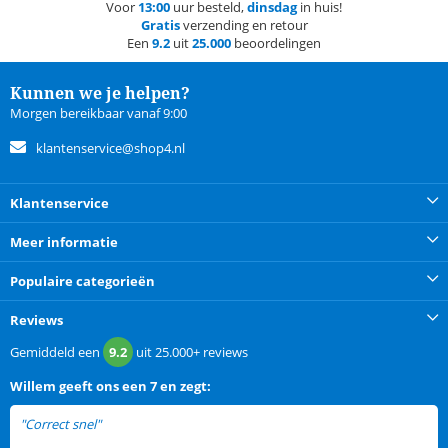
Voor
13:00
uur besteld,
dinsdag
in huis!
Gratis
verzending en retour
Een
9.2
uit
25.000
beoordelingen
Kunnen we je helpen?
Morgen bereikbaar vanaf 9:00
klantenservice@shop4.nl
Klantenservice
Meer informatie
Populaire categorieën
Reviews
Gemiddeld een
9.2
uit
25.000+
reviews
Willem
geeft ons een
7 en zegt:
"Correct snel"