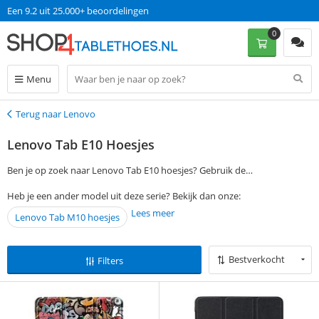
Een 9.2 uit 25.000+ beoordelingen
0
Menu
Terug naar Lenovo
Terug
Lenovo Tab E10 Hoesjes
Ben je op zoek naar Lenovo Tab E10 hoesjes? Gebruik de
filtermogelijkheden aan de linkerkant van deze pagina om je
Heb je een ander model uit deze serie? Bekijk dan onze:
voorkeuren aan te geven en vind een geschikte Lenovo Tab E10 case.
Lees meer
Lenovo Tab M10 hoesjes
Bestel je op werkdagen voor 13:00? Dan ontvang je jouw gekozen
Lenovo Tab E10 cover de volgende dag al in huis. Zonder verzendkosten
te betalen!
Bestverkocht
Filters