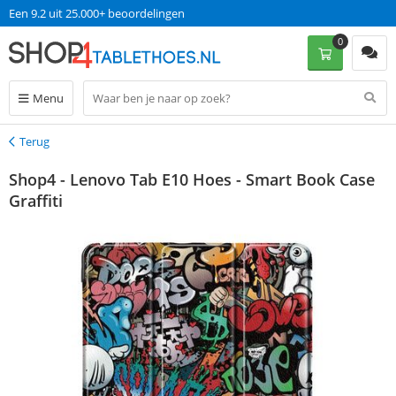
Een 9.2 uit 25.000+ beoordelingen
0
Menu
Terug
Terug
Shop4 - Lenovo Tab E10 Hoes - Smart Book Case
Graffiti