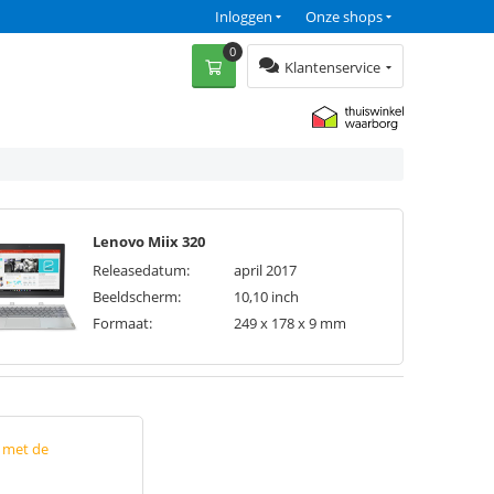
Inloggen
Onze shops
0
Klantenservice
Lenovo Miix 320
Releasedatum:
april 2017
Beeldscherm:
10,10 inch
Formaat:
249 x 178 x 9 mm
p met de