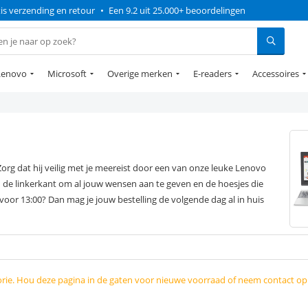
is verzending en retour
•
Een 9.2 uit 25.000+ beoordelingen
Lenovo
Microsoft
Overige merken
E-readers
Accessoires
 Zorg dat hij veilig met je meereist door een van onze leuke Lenovo
n de linkerkant om al jouw wensen aan te geven en de hoesjes die
oor 13:00? Dan mag je jouw bestelling de volgende dag al in huis
orie. Hou deze pagina in de gaten voor nieuwe voorraad of neem contact o