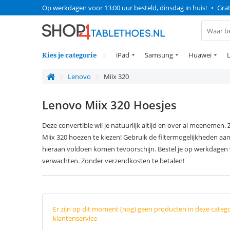
Op werkdagen voor 13:00 uur besteld, dinsdag in huis!
•
Grat
Kies je categorie
iPad
Samsung
Huawei
Lenovo
Miix 320
Lenovo Miix 320 Hoesjes
Deze convertible wil je natuurlijk altijd en over al meenemen.
Miix 320 hoezen te kiezen! Gebruik de filtermogelijkheden aa
hieraan voldoen komen tevoorschijn. Bestel je op werkdagen v
verwachten. Zonder verzendkosten te betalen!
Er zijn op dit moment (nog) geen producten in deze categ
klantenservice