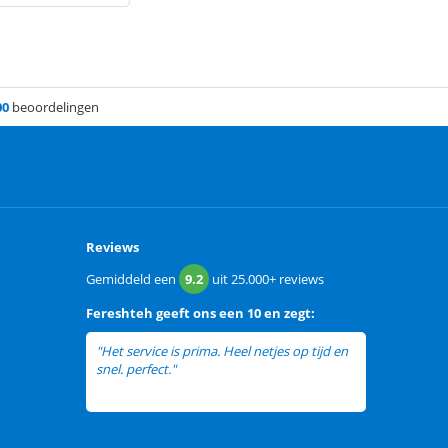
00
beoordelingen
Reviews
Gemiddeld een
9.2
uit
25.000+
reviews
Fereshteh
geeft ons een
10 en zegt:
"Het service is prima. Heel netjes op tijd en
snel. perfect."