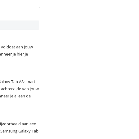
l voldoet aan jouw
neer je hier je
Galaxy Tab A8 smart
achterzijde van jouw
eer je alleen de
bijvoorbeeld aan een
en Samsung Galaxy Tab