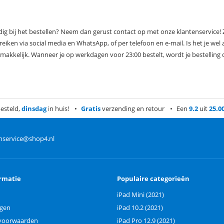
g bij het bestellen? Neem dan gerust contact op met onze klantenservice! Zi
reiken via social media en WhatsApp, of per telefoon en e-mail. Is het je wel
akkelijk. Wanneer je op werkdagen voor 23:00 bestelt, wordt je bestelling 
esteld,
dinsdag
in huis!
Gratis
verzending en retour
Een
9.2
uit
25.0
nservice@shop4.nl
rmatie
Populaire categorieën
iPad Mini (2021)
ngen
iPad 10.2 (2021)
voorwaarden
iPad Pro 12.9 (2021)