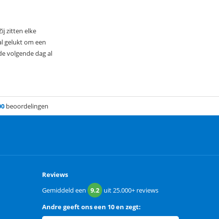
j zitten elke
 al gelukt om een
de volgende dag al
00
beoordelingen
Reviews
Gemiddeld een
9.2
uit
25.000+
reviews
Andre
geeft ons een
10 en zegt: