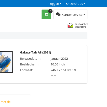
Inloggen
Onze shops
0
Klantenservice
Galaxy Tab A8 (2021)
Releasedatum:
januari 2022
Beeldscherm:
10,50 inch
Formaat:
246.7 x 161.8 x 6.9
mm
p met de