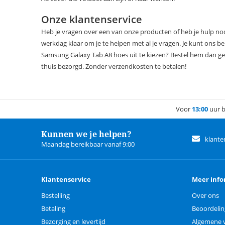
Onze klantenservice
Heb je vragen over een van onze producten of heb je hulp nodi
werkdag klaar om je te helpen met al je vragen. Je kunt ons be
Samsung Galaxy Tab A8 hoes uit te kiezen? Bestel hem dan gem
thuis bezorgd. Zonder verzendkosten te betalen!
Voor
13:00
uur b
Kunnen we je helpen?
klante
Maandag bereikbaar vanaf 9:00
Klantenservice
Meer info
Bestelling
Over ons
Betaling
Beoordeli
Bezorging en levertijd
Algemene 