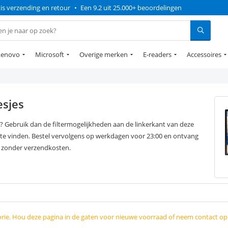
is verzending en retour
•
Een 9.2 uit 25.000+ beoordelingen
Lenovo
Microsoft
Overige merken
E-readers
Accessoires
esjes
? Gebruik dan de filtermogelijkheden aan de linkerkant van deze
te vinden. Bestel vervolgens op werkdagen voor 23:00 en ontvang
, zonder verzendkosten.
orie. Hou deze pagina in de gaten voor nieuwe voorraad of neem contact o