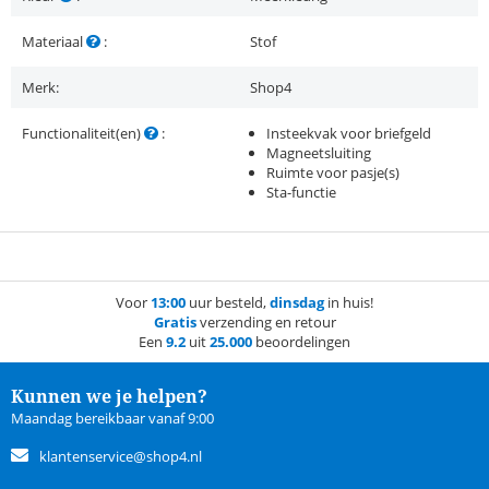
Materiaal
:
Stof
Merk:
Shop4
Functionaliteit(en)
:
Insteekvak voor briefgeld
Magneetsluiting
Ruimte voor pasje(s)
Sta-functie
Voor
13:00
uur besteld,
dinsdag
in huis!
Gratis
verzending en retour
Een
9.2
uit
25.000
beoordelingen
Kunnen we je helpen?
Maandag bereikbaar vanaf 9:00
klantenservice@shop4.nl