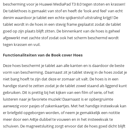
bescherming voor je Huawei MediaPad T3 8.0 tegen stoten en krassen!
De tablethoes is gemaakt van stof en heeft de 'look and feel' van echt
denim waardoor je tablet een echte spijkerstof uitstraling krijgt! De
tablet wordt in de hoes in een stevig frame geplaatst zodat de tablet
goed op zijn plaats blijft zitten. De binnenkant van de hoes is geheel
afgewerkt met zachte stof zodat ook het scherm beschermd wordt
tegen krassen en vuil.
Functionaliteiten van de Book cover Hoes
Deze hoes beschermt je tablet aan alle kanten en is daardoor de beste
vorm van bescherming. Daarnaast zit je tablet stevig in de hoes zodat je
niet bang hoeft te zijn dat deze er zomaar uit valt. De hoes is in een
handige stand te zetten zodat je de tablet zowel staand als liggend kunt
gebruiken. Dit is prettig bij het kijken van een film of serie, of het
luisteren naar je favoriete muziek! Daarnaast is er opbergruimte
aanwezig voor pasjes of zakenkaartjes. Met het handige insteekvak kan
er briefgeld opgeborgen worden, of neem je gemakkelijk een notitie
meer door een A4tje dubbel te vouwen en in het insteeekvak te
schuiven. De magneetsluiting zorgt ervoor dat de hoes goed dicht blijft