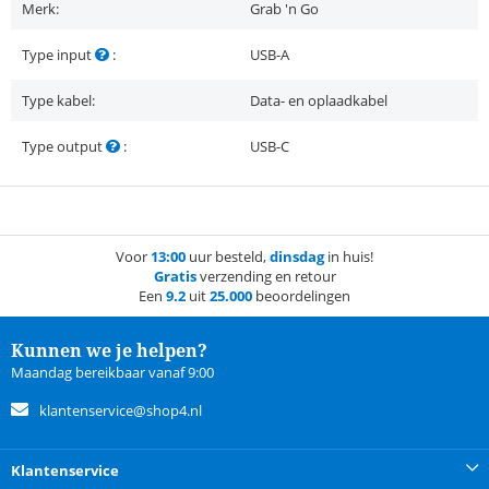
Merk:
Grab 'n Go
Type input
:
USB-A
Type kabel:
Data- en oplaadkabel
Type output
:
USB-C
Voor
13:00
uur besteld,
dinsdag
in huis!
Gratis
verzending en retour
Een
9.2
uit
25.000
beoordelingen
Kunnen we je helpen?
Maandag bereikbaar vanaf 9:00
klantenservice@shop4.nl
Klantenservice