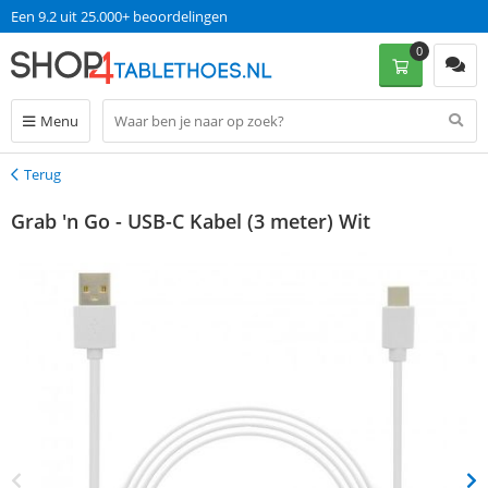
Een 9.2 uit 25.000+ beoordelingen
0
Menu
Terug
Terug
Grab 'n Go - USB-C Kabel (3 meter) Wit