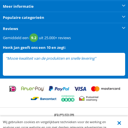
Meer informatie
Populaire categorieën
Reviews
Gemiddeld een
9.2
uit
25.000+
reviews
Henk Jan
geeft ons een
10 en zegt:
"Mooie kwaliteit van de produkten en snelle levering"
Wij gebruiken cookies en vergelijkbare technieken voor de werking en
Beoordeling door klanten:
9.2
/
10
-
25000
beoordelingen
analyse van onze website en om met derden relevante advertenties te