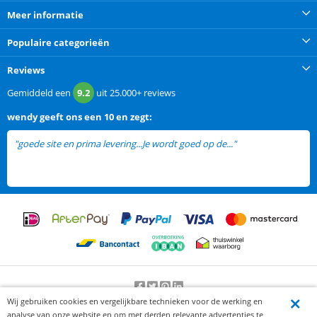
Meer informatie
Populaire categorieën
Reviews
Gemiddeld een
9.2
uit
25.000+
reviews
wendy
geeft ons een
10 en zegt:
"goede site en prima levering...Je wordt goed op de..."
lees meer
Wij gebruiken cookies en vergelijkbare technieken voor de werking en
Beoordeling door klanten:
9.2
/
10
-
25000
beoordelingen
analyse van onze website en om met derden relevante advertenties te