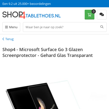
Een 9.2 uit 25.000+ beoordelingen
0
Menu
Terug
Terug
Shop4 - Microsoft Surface Go 3 Glazen
Screenprotector - Gehard Glas Transparant