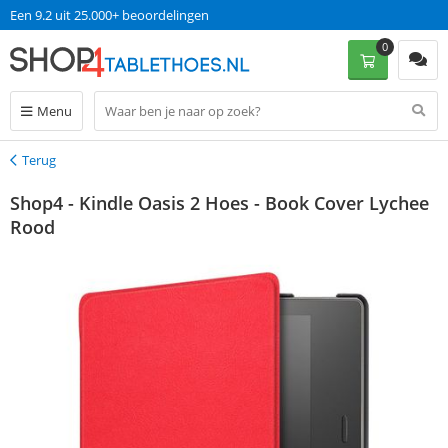
Een 9.2 uit 25.000+ beoordelingen
0
Menu
Terug
Terug
Shop4 - Kindle Oasis 2 Hoes - Book Cover Lychee
Rood