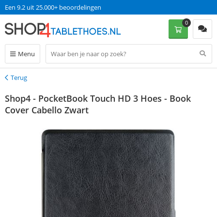
Een 9.2 uit 25.000+ beoordelingen
0
Menu
Terug
Terug
Shop4 - PocketBook Touch HD 3 Hoes - Book
Cover Cabello Zwart