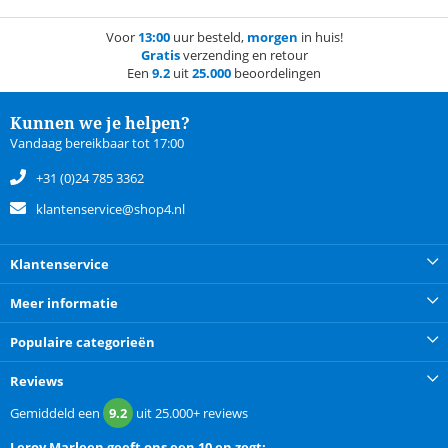
Voor
13:00
uur besteld,
morgen
in huis!
Gratis
verzending en retour
Een
9.2
uit
25.000
beoordelingen
Kunnen we je helpen?
Vandaag bereikbaar tot 17:00
+31 (0)24 785 3362
klantenservice@shop4.nl
Klantenservice
Meer informatie
Populaire categorieën
Reviews
Gemiddeld een
9.2
uit
25.000+
reviews
Leroy Marleen
geeft ons een
10 en zegt: