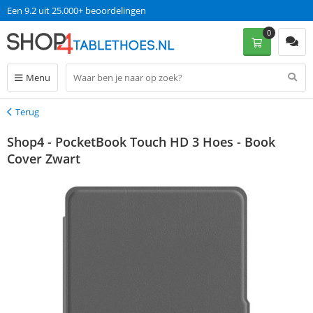
Een 9.2 uit 25.000+ beoordelingen
0
Menu
Terug
Terug
Shop4 - PocketBook Touch HD 3 Hoes - Book
Cover Zwart