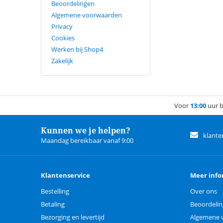
Beoordelingen
Algemene voorwaarden
Privacy
Cookies
Werken bij Shop4
Zakelijk
Voor
13:00
uur b
Kunnen we je helpen?
klante
Maandag bereikbaar vanaf 9:00
Klantenservice
Meer info
Bestelling
Over ons
Betaling
Beoordeli
Bezorging en levertijd
Algemene 