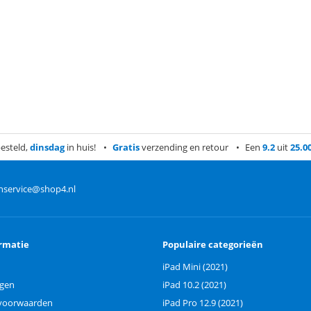
esteld,
dinsdag
in huis!
Gratis
verzending en retour
Een
9.2
uit
25.0
nservice@shop4.nl
rmatie
Populaire categorieën
iPad Mini (2021)
ngen
iPad 10.2 (2021)
voorwaarden
iPad Pro 12.9 (2021)