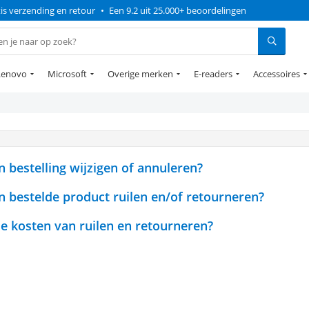
is verzending en retour
•
Een 9.2 uit 25.000+ beoordelingen
Lenovo
Microsoft
Overige merken
E-readers
Accessoires
n bestelling wijzigen of annuleren?
n bestelde product ruilen en/of retourneren?
de kosten van ruilen en retourneren?