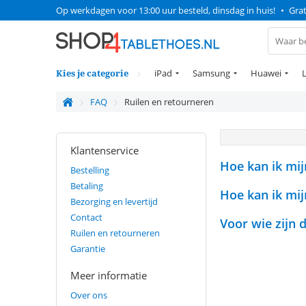
Op werkdagen voor 13:00 uur besteld, dinsdag in huis!
•
Grat
Kies je categorie
iPad
Samsung
Huawei
FAQ
Ruilen en retourneren
Klantenservice
Hoe kan ik mij
Bestelling
Betaling
Hoe kan ik mij
Bezorging en levertijd
Contact
Voor wie zijn 
Ruilen en retourneren
Garantie
Meer informatie
Over ons