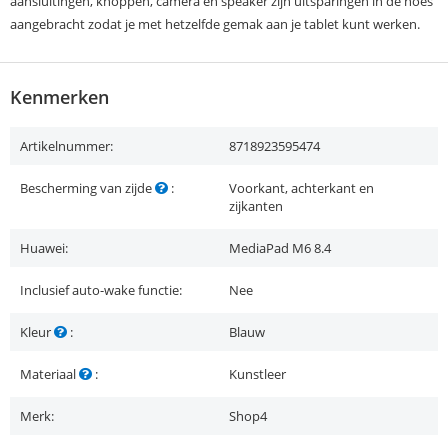
aansluitingen, knoppen, camera en speaker zijn uitsparingen in de hoes
aangebracht zodat je met hetzelfde gemak aan je tablet kunt werken.
Kenmerken
Artikelnummer:
8718923595474
Bescherming van zijde
:
Voorkant, achterkant en
zijkanten
Huawei:
MediaPad M6 8.4
Inclusief auto-wake functie:
Nee
Kleur
:
Blauw
Materiaal
:
Kunstleer
Merk:
Shop4