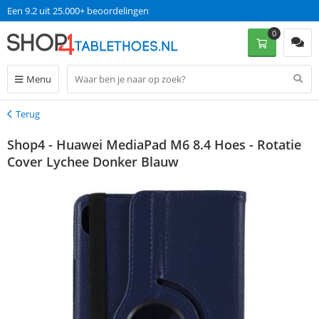
Een 9.2 uit 25.000+ beoordelingen
0
Menu
Terug
Terug
Shop4 - Huawei MediaPad M6 8.4 Hoes - Rotatie
Cover Lychee Donker Blauw