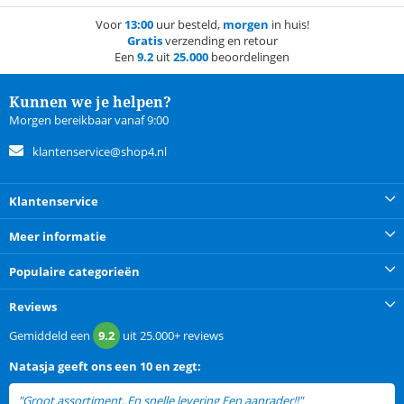
Voor
13:00
uur besteld,
morgen
in huis!
Gratis
verzending en retour
Een
9.2
uit
25.000
beoordelingen
Kunnen we je helpen?
Morgen bereikbaar vanaf 9:00
klantenservice@shop4.nl
Klantenservice
Meer informatie
Populaire categorieën
Reviews
Gemiddeld een
9.2
uit
25.000+
reviews
Natasja
geeft ons een
10 en zegt:
"Groot assortiment. En snelle levering Een aanrader!!"