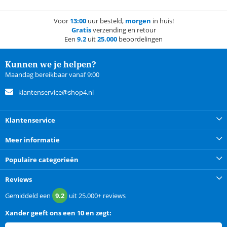
Voor
13:00
uur besteld,
morgen
in huis!
Gratis
verzending en retour
Een
9.2
uit
25.000
beoordelingen
Kunnen we je helpen?
Maandag bereikbaar vanaf 9:00
klantenservice@shop4.nl
Klantenservice
Meer informatie
Populaire categorieën
Reviews
Gemiddeld een
9.2
uit
25.000+
reviews
Xander
geeft ons een
10 en zegt: