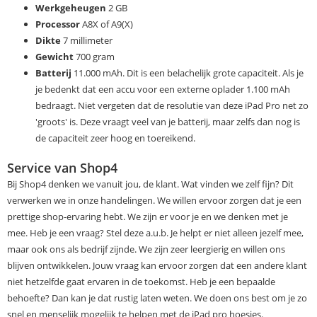
Werkgeheugen
2 GB
Processor
A8X of A9(X)
Dikte
7 millimeter
Gewicht
700 gram
Batterij
11.000 mAh. Dit is een belachelijk grote capaciteit. Als je
je bedenkt dat een accu voor een externe oplader 1.100 mAh
bedraagt. Niet vergeten dat de resolutie van deze iPad Pro net zo
'groots' is. Deze vraagt veel van je batterij, maar zelfs dan nog is
de capaciteit zeer hoog en toereikend.
Service van Shop4
Bij Shop4 denken we vanuit jou, de klant. Wat vinden we zelf fijn? Dit
verwerken we in onze handelingen. We willen ervoor zorgen dat je een
prettige shop-ervaring hebt. We zijn er voor je en we denken met je
mee. Heb je een vraag? Stel deze a.u.b. Je helpt er niet alleen jezelf mee,
maar ook ons als bedrijf zijnde. We zijn zeer leergierig en willen ons
blijven ontwikkelen. Jouw vraag kan ervoor zorgen dat een andere klant
niet hetzelfde gaat ervaren in de toekomst. Heb je een bepaalde
behoefte? Dan kan je dat rustig laten weten. We doen ons best om je zo
snel en menselijk mogelijk te helpen met de iPad pro hoesjes.