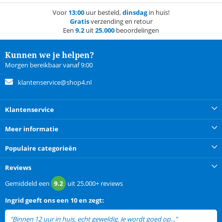
Voor
13:00
uur besteld,
dinsdag
in huis!
Gratis
verzending en retour
Een
9.2
uit
25.000
beoordelingen
Kunnen we je helpen?
Morgen bereikbaar vanaf 9:00
klantenservice@shop4.nl
Klantenservice
Meer informatie
Populaire categorieën
Reviews
Gemiddeld een
9.2
uit
25.000+
reviews
Ingrid
geeft ons een
10 en zegt:
"Binnen 12 uur in huis, echt geweldig. Je wordt goed op..."
lees meer