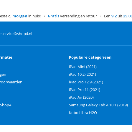
esteld,
morgen
in huis!
Gratis
verzending en retour
Een
9.2
uit
25.0
nservice@shop4.nl
rmatie
Populaire categorieën
iPad Mini (2021)
ngen
iPad 10.2 (2021)
voorwaarden
iPad Pro 12.9 (2021)
iPad Pro 11 (2021)
iPad Air (2020)
 Shop4
Samsung Galaxy Tab A 10.1 (2019)
Kobo Libra H2O