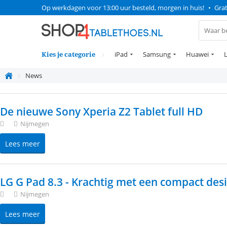
Op werkdagen voor 13:00 uur besteld, morgen in huis!
•
Grat
Kies je categorie
iPad
Samsung
Huawei
News
De nieuwe Sony Xperia Z2 Tablet full HD
Nijmegen
Lees meer
LG G Pad 8.3 - Krachtig met een compact des
Nijmegen
Lees meer