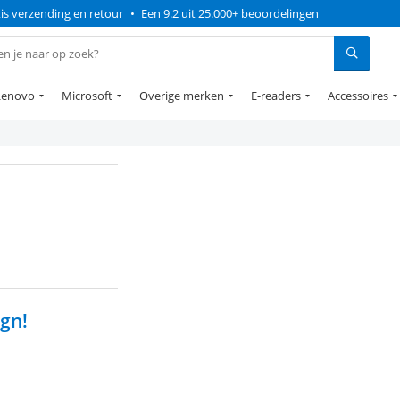
is verzending en retour
•
Een 9.2 uit 25.000+ beoordelingen
Lenovo
Microsoft
Overige merken
E-readers
Accessoires
ign!