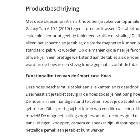
Productbeschrijving
Met deze bloesemprint smart hoes ben je zeker van optimal
Galaxy Tab A 10.1 (2019) tegen stoten en krassen! De tabletho
leuke bloesemprint geeft je tablet een vrolijke uitstraling! De
alleen het scherm van je tablet, de sterke magneten kunnen 
standaard gebruikt worden. Op die manier kijk je naar je favori
of werk je in een prettige werkstand aan de tablet als de hoes
wordt in de hoes in een stevig frame geplaatst zodat de tablet g
Functionaliteiten van de Smart case Hoes
Deze hoes beschermt je tablet aan alle kanten en is daardoo
Daarnaast zit je tablet stevig in de hoes zodat je niet bang hoef
De hoes is in een handige stand te zetten zodat je de tablet z
gebruiken. Dit is prettig bij het kijken van een film of serie, of 
muziek! De magneetsluiting zorgt ervoor dat de hoes goed dicht 
aansluitingen, knoppen, camera en speaker zijn uitsparingen 
hetzelfde gemak aan je tablet kunt werken.