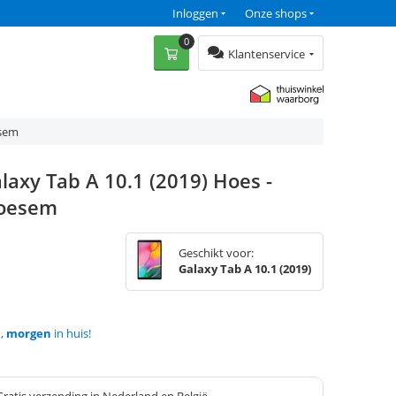
Inloggen
Onze shops
0
Klantenservice
esem
axy Tab A 10.1 (2019) Hoes -
loesem
Geschikt voor:
Galaxy Tab A 10.1 (2019)
d,
morgen
in huis!