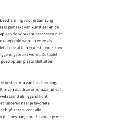
e bescherming voor je Samsung
es is gemaakt van kunstleer en de
 flap aan de voorkant beschermt niet
ook opgerold worden en zo als
ete serie of film in de staande stand
 liggend gebruikt wordt. De tablet
oed op zijn plaats blijft zitten.
r de beste vorm van bescherming.
t te zijn dat deze er zomaar uit valt.
owel staand als liggend kunt
het luisteren naar je favoriete
blijft zitten. Voor alle
in de hoes aangebracht zodat je met