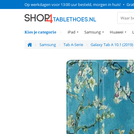
Op werkdagen voor 13:00 uur besteld, morgen in huis!
•
Grat
Kies je categorie
iPad
Samsung
Huawei
Samsung
Tab A-Serie
Galaxy Tab A 10.1 (2019)