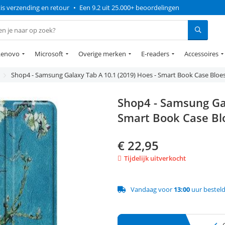
is verzending en retour
•
Een 9.2 uit 25.000+ beoordelingen
Lenovo
Microsoft
Overige merken
E-readers
Accessoires
Shop4 - Samsung Galaxy Tab A 10.1 (2019) Hoes - Smart Book Case Blo
Shop4 - Samsung Gal
Smart Book Case B
€
22,95
Tijdelijk uitverkocht
Vandaag voor
13:00
uur bestel