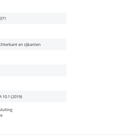
371
chterkant en zijkanten
 10.1 (2019)
luiting
ie