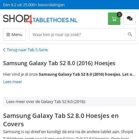
Een 9.2 uit 25.000+ beoordelingen
0
Menu
Terug naar Tab S-Serie
Terug
Samsung Galaxy Tab S2 8.0 (2016) Hoesjes
Hier vind je al onze
Samsung Galaxy Tab S2 8.0 (2016) hoesjes. Let op:
Deze hoesjes zijn ook geschikt voor de Samsung Galaxy Tab S2 8.0
Lees meer
(2015).
Deze tablets hebben hetzelfde formaat.
Op werkdagen voor
13:00 bestellen, is morgen in huis met gratis verzending!
Lees meer over de Galaxy Tab S2 8.0 (2016):
Samsung Galaxy Tab S2 8.0 Hoesjes en
Covers
Samsung is op dreef en kondigt de ene na de andere tablet aan. Shop4
Tablethoes zorgt voor Samsung Galaxy Tab S2 8.0 hoesjes. Deze keer