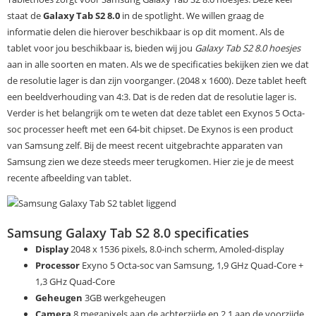
staat de
Galaxy Tab S2 8.0
in de spotlight. We willen graag de
informatie delen die hierover beschikbaar is op dit moment. Als de
tablet voor jou beschikbaar is, bieden wij jou
Galaxy Tab S2 8.0 hoesjes
aan in alle soorten en maten. Als we de specificaties bekijken zien we dat
de resolutie lager is dan zijn voorganger. (2048 x 1600). Deze tablet heeft
een beeldverhouding van 4:3. Dat is de reden dat de resolutie lager is.
Verder is het belangrijk om te weten dat deze tablet een Exynos 5 Octa-
soc processer heeft met een 64-bit chipset. De Exynos is een product
van Samsung zelf. Bij de meest recent uitgebrachte apparaten van
Samsung zien we deze steeds meer terugkomen. Hier zie je de meest
recente afbeelding van tablet.
Samsung Galaxy Tab S2 8.0 specificaties
Display
2048 x 1536 pixels, 8.0-inch scherm, Amoled-display
Processor
Exyno 5 Octa-soc van Samsung, 1,9 GHz Quad-Core +
1,3 GHz Quad-Core
Geheugen
3GB werkgeheugen
Camera
8 megapixels aan de achterzijde en 2.1 aan de voorzijde