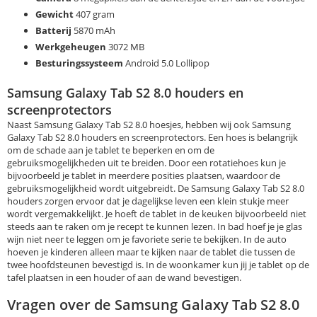
Gewicht
407 gram
Batterij
5870 mAh
Werkgeheugen
3072 MB
Besturingssysteem
Android 5.0 Lollipop
Samsung Galaxy Tab S2 8.0 houders en
screenprotectors
Naast Samsung Galaxy Tab S2 8.0 hoesjes, hebben wij ook Samsung
Galaxy Tab S2 8.0 houders en screenprotectors. Een hoes is belangrijk
om de schade aan je tablet te beperken en om de
gebruiksmogelijkheden uit te breiden. Door een rotatiehoes kun je
bijvoorbeeld je tablet in meerdere posities plaatsen, waardoor de
gebruiksmogelijkheid wordt uitgebreidt. De Samsung Galaxy Tab S2 8.0
houders zorgen ervoor dat je dagelijkse leven een klein stukje meer
wordt vergemakkelijkt. Je hoeft de tablet in de keuken bijvoorbeeld niet
steeds aan te raken om je recept te kunnen lezen. In bad hoef je je glas
wijn niet neer te leggen om je favoriete serie te bekijken. In de auto
hoeven je kinderen alleen maar te kijken naar de tablet die tussen de
twee hoofdsteunen bevestigd is. In de woonkamer kun jij je tablet op de
tafel plaatsen in een houder of aan de wand bevestigen.
Vragen over de Samsung Galaxy Tab S2 8.0