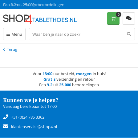
Gratis verzending en retour
Een 9.2 uit 25.000+ beoordelingen
0
Menu
Terug
Terug
Voor
13:00
uur besteld,
morgen
in huis!
Gratis
verzending en retour
Een
9.2
uit
25.000
beoordelingen
Kunnen we je helpen?
Vandaag bereikbaar tot 17:00
+31 (0)24 785 3362
klantenservice@shop4.nl