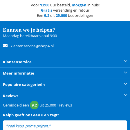
Voor
13:00
uur besteld,
morgen
in huis!
Gratis
verzending en retour
Een
9.2
uit
25.000
beoordelingen
Kunnen we je helpen?
Maandag bereikbaar vanaf 9:00
klantenservice@shop4.nl
Klantenservice
Meer informatie
Populaire categorieën
Reviews
Gemiddeld een
9.2
uit
25.000+
reviews
Ralph
geeft ons een
8 en zegt:
"Veel keus .prima prijzen."