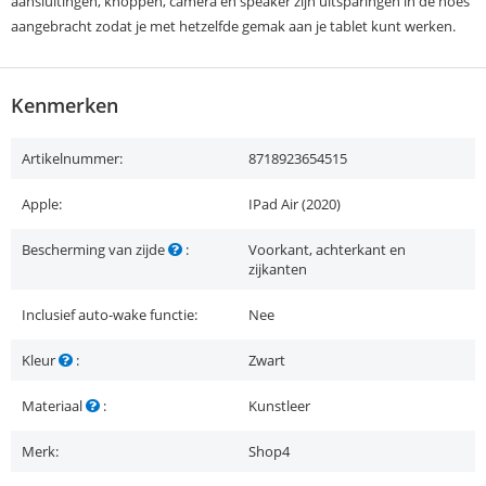
aansluitingen, knoppen, camera en speaker zijn uitsparingen in de hoes
aangebracht zodat je met hetzelfde gemak aan je tablet kunt werken.
Kenmerken
Artikelnummer:
8718923654515
Apple:
IPad Air (2020)
Bescherming van zijde
:
Voorkant, achterkant en
zijkanten
Inclusief auto-wake functie:
Nee
Kleur
:
Zwart
Materiaal
:
Kunstleer
Merk:
Shop4