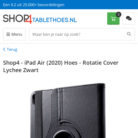
Een 9.2 uit 25.000+ beoordelingen
0
Menu
Terug
Terug
Shop4 - iPad Air (2020) Hoes - Rotatie Cover
Lychee Zwart