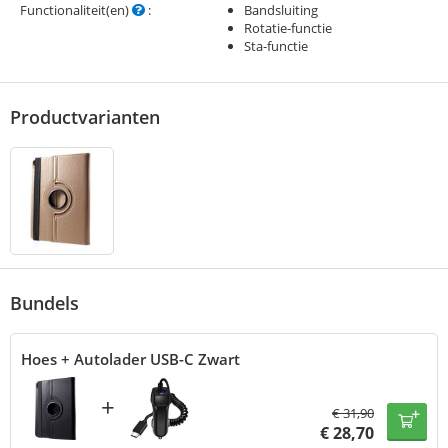
Functionaliteit(en)
:
Bandsluiting
Rotatie-functie
Sta-functie
Productvarianten
Bundels
Hoes + Autolader USB-C Zwart
+
€
31,90
€
28,70