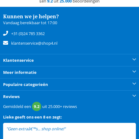
Een
9.2
uit
25.000
beoordelingen
Kunnen we je helpen?
Vandaag bereikbaar tot 17:00
+31 (0)24 785 3362
klantenservice@shop4.nl
Klantenservice
Meer informatie
Populaire categorieën
Reviews
Gemiddeld een
9.2
uit
25.000+
reviews
Lieke
geeft ons een
8 en zegt:
"Geen extraâ€™s... shop online!"