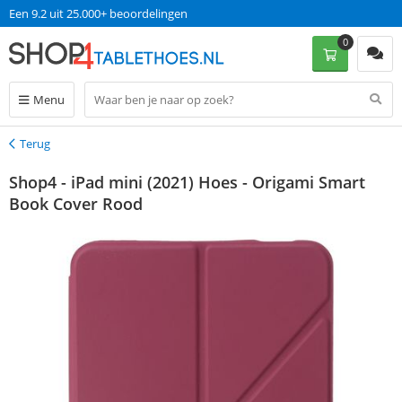
Een 9.2 uit 25.000+ beoordelingen
0
Menu
Terug
Terug
Shop4 - iPad mini (2021) Hoes - Origami Smart
Book Cover Rood