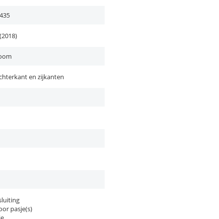
435
(2018)
Boom
chterkant en zijkanten
luiting
or pasje(s)
ie