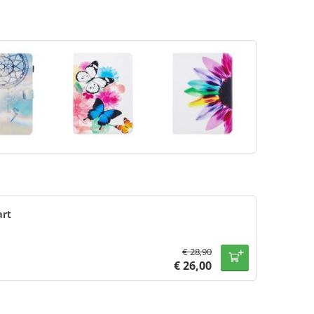
art
€
28,90
€
26,00