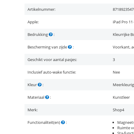
Artikelnummer:
8718923547
Apple:
iPad Pro 11 
Bedrukking
:
Kleurrijke 
Bescherming van zijde
:
Voorkant, a
Geschikt voor aantal pasjes:
3
Inclusief auto-wake functie:
Nee
Kleur
:
Meerkleurig
Materiaal
:
Kunstleer
Merk:
Shop4
Functionaliteit(en)
:
Magneets
Ruimte vo
Sta-funct