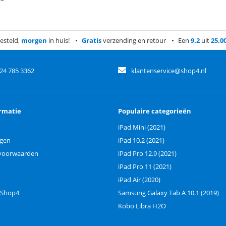
esteld,
morgen
in huis!
Gratis
verzending en retour
Een
9.2
uit
25.0
)24 785 3362
klantenservice@shop4.nl
rmatie
Populaire categorieën
iPad Mini (2021)
ngen
iPad 10.2 (2021)
voorwaarden
iPad Pro 12.9 (2021)
iPad Pro 11 (2021)
iPad Air (2020)
 Shop4
Samsung Galaxy Tab A 10.1 (2019)
Kobo Libra H2O