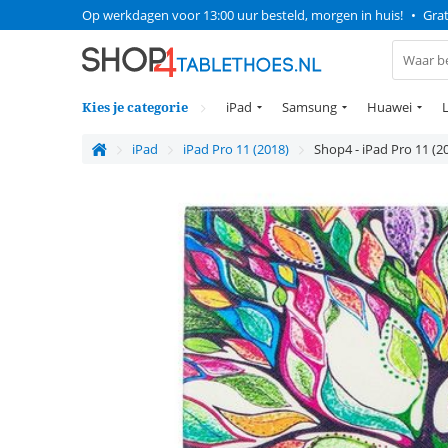
Op werkdagen voor 13:00 uur besteld, morgen in huis!
•
Grat
Kies je categorie
iPad
Samsung
Huawei
iPad
iPad Pro 11 (2018)
Shop4 - iPad Pro 11 (2