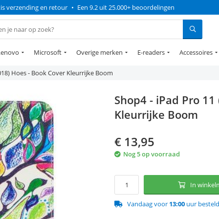
is verzending en retour
•
Een 9.2 uit 25.000+ beoordelingen
Lenovo
Microsoft
Overige merken
E-readers
Accessoires
018) Hoes - Book Cover Kleurrijke Boom
Shop4 - iPad Pro 11
Kleurrijke Boom
€
13,95
Nog 5 op voorraad
In winke
Vandaag voor
13:00
uur bestel