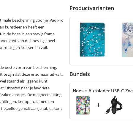
Productvarianten
ptimale bescherming voor je iPad Pro
an kunstleer en heeft een
 in de hoes in een stevig frame
 binnenkant van de hoes is geheel
rdt tegen krassen en vuil.
r de beste vorm van bescherming.
Bundels
t te zijn dat deze er zomaar uit valt.
owel staand als liggend kunt
het luisteren naar je favoriete
Hoes + Autolader USB-C Zw
 zakenkaartjes. De magneetsluiting
ansluitingen, knoppen, camera en
+
 hetzelfde gemak aan je tablet kunt