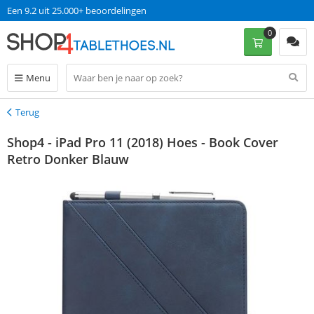
Een 9.2 uit 25.000+ beoordelingen
0
Menu
Terug
Terug
Shop4 - iPad Pro 11 (2018) Hoes - Book Cover
Retro Donker Blauw