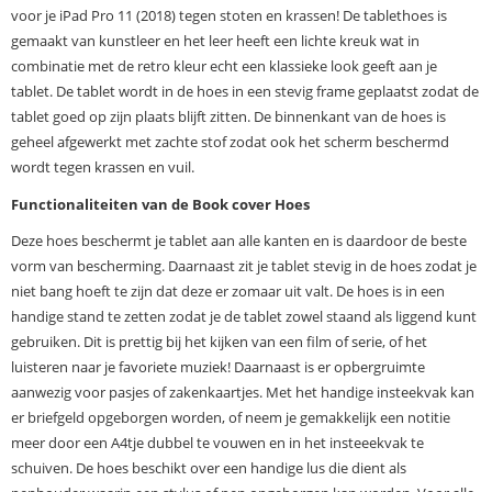
voor je iPad Pro 11 (2018) tegen stoten en krassen! De tablethoes is
gemaakt van kunstleer en het leer heeft een lichte kreuk wat in
combinatie met de retro kleur echt een klassieke look geeft aan je
tablet. De tablet wordt in de hoes in een stevig frame geplaatst zodat de
tablet goed op zijn plaats blijft zitten. De binnenkant van de hoes is
geheel afgewerkt met zachte stof zodat ook het scherm beschermd
wordt tegen krassen en vuil.
Functionaliteiten van de Book cover Hoes
Deze hoes beschermt je tablet aan alle kanten en is daardoor de beste
vorm van bescherming. Daarnaast zit je tablet stevig in de hoes zodat je
niet bang hoeft te zijn dat deze er zomaar uit valt. De hoes is in een
handige stand te zetten zodat je de tablet zowel staand als liggend kunt
gebruiken. Dit is prettig bij het kijken van een film of serie, of het
luisteren naar je favoriete muziek! Daarnaast is er opbergruimte
aanwezig voor pasjes of zakenkaartjes. Met het handige insteekvak kan
er briefgeld opgeborgen worden, of neem je gemakkelijk een notitie
meer door een A4tje dubbel te vouwen en in het insteeekvak te
schuiven. De hoes beschikt over een handige lus die dient als