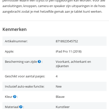
penhouder waarin een stylus of pen opgeborgen kan worden. Voor alle
aansluitingen, knoppen, camera en speaker zijn uitsparingen in de hoes
aangebracht zodat je met hetzelfde gemak aan je tablet kunt werken.
Kenmerken
Artikelnummer:
8718923545752
Apple:
iPad Pro 11 (2018)
Bescherming van zijde
:
Voorkant, achterkant en
zijkanten
Geschikt voor aantal pasjes:
4
Inclusief auto-wake functie:
Nee
Kleur
:
Blauw
Materiaal
:
Kunstleer