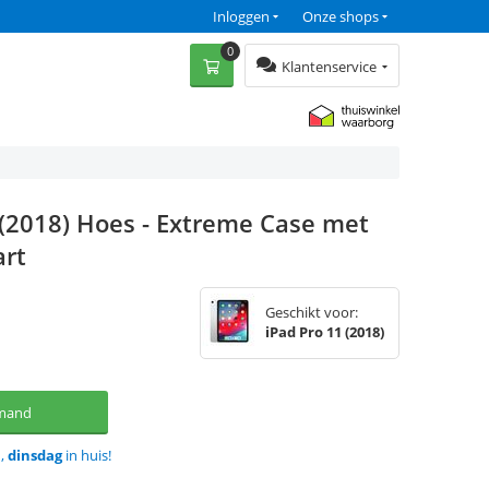
Inloggen
Onze shops
0
Klantenservice
 (2018) Hoes - Extreme Case met
art
Geschikt voor:
iPad Pro 11 (2018)
lmand
d,
dinsdag
in huis!