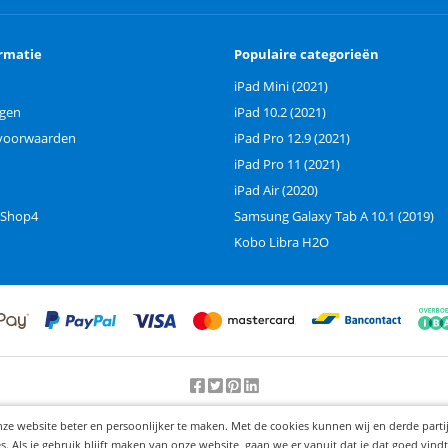
rmatie
Populaire categorieën
iPad Mini (2021)
ngen
iPad 10.2 (2021)
voorwaarden
iPad Pro 12.9 (2021)
iPad Pro 11 (2021)
iPad Air (2020)
 Shop4
Samsung Galaxy Tab A 10.1 (2019)
Kobo Libra H2O
Beoordeling door klanten:
9.2
/
10
-
25000
beoordelingen
nze website beter en persoonlijker te maken. Met de cookies kunnen wij en derde part
© 2012-2026 Knaak Commerce B.V.
Als je gebruik blijft maken van onze website, gaan we er vanuit dat je dat goed vindt.