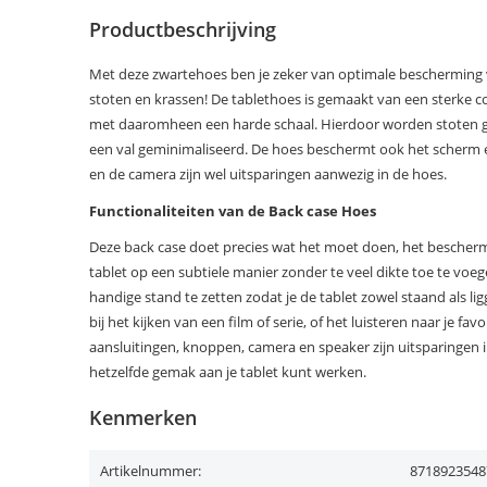
Productbeschrijving
Met deze zwartehoes ben je zeker van optimale bescherming v
stoten en krassen! De tablethoes is gemaakt van een sterke 
met daaromheen een harde schaal. Hierdoor worden stoten g
een val geminimaliseerd. De hoes beschermt ook het scherm 
en de camera zijn wel uitsparingen aanwezig in de hoes.
Functionaliteiten van de Back case Hoes
Deze back case doet precies wat het moet doen, het beschermt
tablet op een subtiele manier zonder te veel dikte toe te voege
handige stand te zetten zodat je de tablet zowel staand als lig
bij het kijken van een film of serie, of het luisteren naar je fav
aansluitingen, knoppen, camera en speaker zijn uitsparingen 
hetzelfde gemak aan je tablet kunt werken.
Kenmerken
Artikelnummer:
8718923548