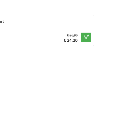
art
€
26,90
€
24,20