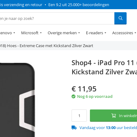
is verzending en retour
•
Een 9.2 uit 25.000+ beoordelingen
Lenovo
Microsoft
Overige merken
E-readers
Accessoires
018) Hoes - Extreme Case met Kickstand Zilver Zwart
Shop4 - iPad Pro 11
Kickstand Zilver Zw
€
11,95
Nog 6 op voorraad
In winke
Vandaag voor
13:00
uur bestel