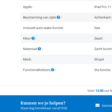
Apple:
iPad Pro 11 
Bescherming van zijde
:
Achterkant 
Inclusief auto-wake functie:
Nee
Kleur
:
Zwart
Materiaal
:
Zacht kunst
Merk:
Shop4
Functionaliteit(en)
:
Sta-functie
Voor
13:00
uur b
Kunnen we je helpen?
klante
Maandag bereikbaar vanaf 9:00