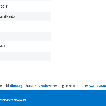
(2018)
en zijkanten
stof
esteld,
dinsdag
in huis!
Gratis
verzending en retour
Een
9.2
uit
25.0
nservice@shop4.nl