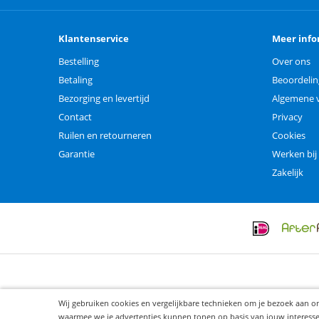
Klantenservice
Meer info
Bestelling
Over ons
Betaling
Beoordeli
Bezorging en levertijd
Algemene 
Contact
Privacy
Ruilen en retourneren
Cookies
Garantie
Werken bij
Zakelijk
Wij gebruiken cookies en vergelijkbare technieken om je bezoek aan o
waarmee we je advertenties kunnen tonen op basis van jouw interesses. 