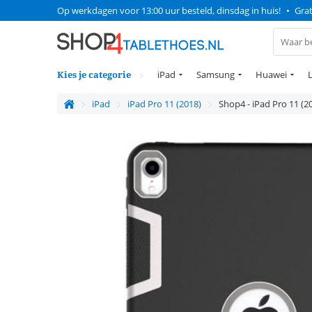
Op werkdagen voor 13:00 uur besteld, dinsdag in huis!
•
Grat
Kies je categorie
iPad
Samsung
Huawei
iPad
iPad Pro 11 (2018)
Shop4 - iPad Pro 11 (2