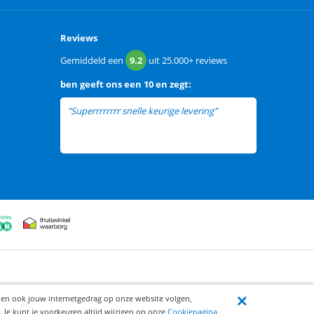
Reviews
Gemiddeld een
9.2
uit
25.000+
reviews
ben
geeft ons een
10 en zegt:
"Superrrrrrrr snelle keurige levering"
ijen ook jouw internetgedrag op onze website volgen,
 Je kunt je voorkeuren altijd wijzigen op onze
Cookiepagina
.