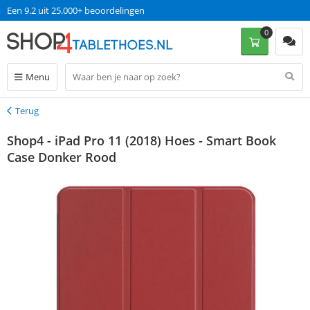
Een 9.2 uit 25.000+ beoordelingen
0
Menu
Terug
Terug
Shop4 - iPad Pro 11 (2018) Hoes - Smart Book
Case Donker Rood