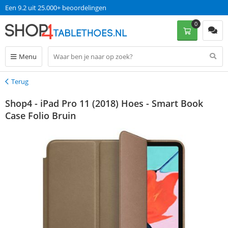
Een 9.2 uit 25.000+ beoordelingen
0
Menu
Terug
Terug
Shop4 - iPad Pro 11 (2018) Hoes - Smart Book
Case Folio Bruin