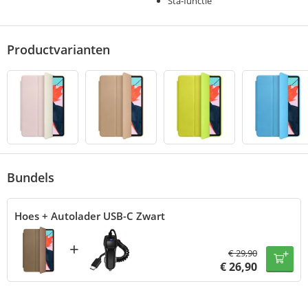
Sta-functie
Productvarianten
Bundels
Hoes + Autolader USB-C Zwart
+
€
29,90
€
26,90