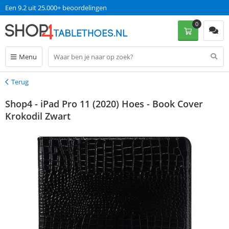
Een 9.2 uit 25.000+ beoordelingen
0
Menu
Terug
Terug
Shop4 - iPad Pro 11 (2020) Hoes - Book Cover
Krokodil Zwart