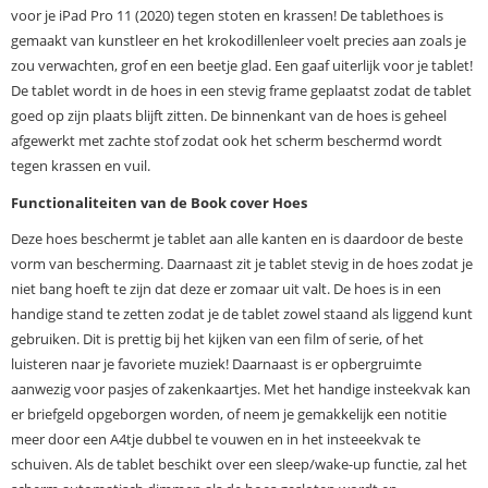
voor je iPad Pro 11 (2020) tegen stoten en krassen! De tablethoes is
gemaakt van kunstleer en het krokodillenleer voelt precies aan zoals je
zou verwachten, grof en een beetje glad. Een gaaf uiterlijk voor je tablet!
De tablet wordt in de hoes in een stevig frame geplaatst zodat de tablet
goed op zijn plaats blijft zitten. De binnenkant van de hoes is geheel
afgewerkt met zachte stof zodat ook het scherm beschermd wordt
tegen krassen en vuil.
Functionaliteiten van de Book cover Hoes
Deze hoes beschermt je tablet aan alle kanten en is daardoor de beste
vorm van bescherming. Daarnaast zit je tablet stevig in de hoes zodat je
niet bang hoeft te zijn dat deze er zomaar uit valt. De hoes is in een
handige stand te zetten zodat je de tablet zowel staand als liggend kunt
gebruiken. Dit is prettig bij het kijken van een film of serie, of het
luisteren naar je favoriete muziek! Daarnaast is er opbergruimte
aanwezig voor pasjes of zakenkaartjes. Met het handige insteekvak kan
er briefgeld opgeborgen worden, of neem je gemakkelijk een notitie
meer door een A4tje dubbel te vouwen en in het insteeekvak te
schuiven. Als de tablet beschikt over een sleep/wake-up functie, zal het