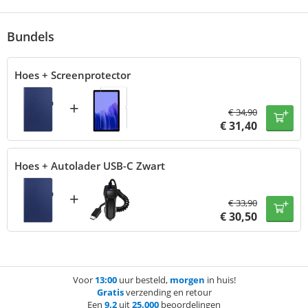
Bundels
Hoes + Screenprotector
+
€
34,90
€
31,40
Hoes + Autolader USB-C Zwart
+
€
33,90
€
30,50
Voor
13:00
uur besteld,
morgen
in huis!
Gratis
verzending en retour
Een
9.2
uit
25.000
beoordelingen