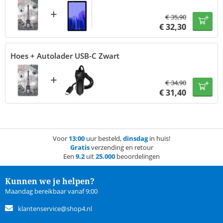
+
€
35,90
€
32,30
Hoes + Autolader USB-C Zwart
+
€
34,90
€
31,40
Voor
13:00
uur besteld,
dinsdag
in huis!
Gratis
verzending en retour
Een
9.2
uit
25.000
beoordelingen
Kunnen we je helpen?
Maandag bereikbaar vanaf 9:00
klantenservice@shop4.nl