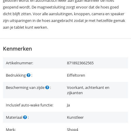
gesloten wordt en automatisch weer aan gaan wanneer de hoes
geopend wordt. De magneetsluiting zorgt ervoor dat de hoes goed
dicht blijft zitten. Voor alle aansluitingen, knoppen, camera en speaker
zijn uitsparingen in de hoes aangebracht zodat je met hetzelfde gemak
aan je tablet kunt werken.
Kenmerken
Artikelnummer:
8718923662565
Bedrukking
:
Eiffeltoren
Bescherming van zijde
:
Voorkant, achterkant en
zijkanten
Inclusief auto-wake functie:
Ja
Materiaal
:
Kunstleer
Merk:
Shop4