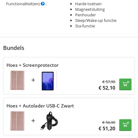
Functionaliteit(en)
:
Harde toetsen
Magneetsluiting
Penhouder
Sleep/Wake-up functie
Sta-functie
Bundels
Hoes + Screenprotector
+
€
57,90
€
52,10
Hoes + Autolader USB-C Zwart
+
€
56,90
€
51,20