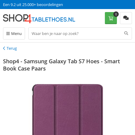
Een 9.2 uit 25.000+ beoordelingen
0
Menu
Terug
Terug
Shop4 - Samsung Galaxy Tab S7 Hoes - Smart
Book Case Paars