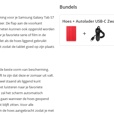
Bundels
ming voor je Samsung Galaxy Tab S7
Hoes + Autolader USB-C Zw
eer. De flap aan de voorkant
magneten kunnen ook opgerold worden
+
je favoriete serie of film in de
et als de hoes liggend gebruikt
t zodat de tablet goed op zijn plaats
r de beste vorm van bescherming.
t te zijn dat deze er zomaar uit valt.
owel staand als liggend kunt
het luisteren naar je favoriete
, zal het scherm automatisch
n gaan wanneer de hoes geopend
lijft zitten. Voor alle
in de hoes aangebracht zodat je met