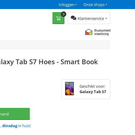
Inloggen
Onze shops
0
Klantenservice
laxy Tab S7 Hoes - Smart Book
Geschikt voor:
Galaxy Tab S7
lmand
d,
dinsdag
in huis!