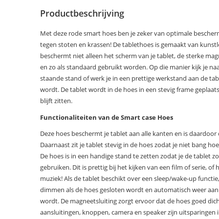
Productbeschrijving
Met deze rode smart hoes ben je zeker van optimale bescher
tegen stoten en krassen! De tablethoes is gemaakt van kunstl
beschermt niet alleen het scherm van je tablet, de sterke 
en zo als standaard gebruikt worden. Op die manier kijk je naar 
staande stand of werk je in een prettige werkstand aan de tabl
wordt. De tablet wordt in de hoes in een stevig frame geplaats
blijft zitten.
Functionaliteiten van de Smart case Hoes
Deze hoes beschermt je tablet aan alle kanten en is daardoo
Daarnaast zit je tablet stevig in de hoes zodat je niet bang hoef
De hoes is in een handige stand te zetten zodat je de tablet z
gebruiken. Dit is prettig bij het kijken van een film of serie, of 
muziek! Als de tablet beschikt over een sleep/wake-up functie
dimmen als de hoes gesloten wordt en automatisch weer aa
wordt. De magneetsluiting zorgt ervoor dat de hoes goed dicht b
aansluitingen, knoppen, camera en speaker zijn uitsparingen 