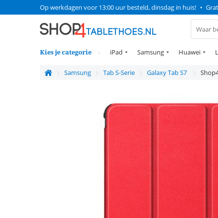
Op werkdagen voor 13:00 uur besteld, dinsdag in huis!
•
Grat
Kies je categorie
iPad
Samsung
Huawei
Samsung
Tab S-Serie
Galaxy Tab S7
Shop4