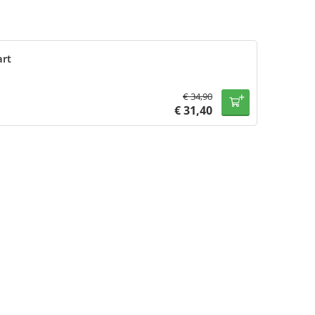
art
€
34,90
€
31,40