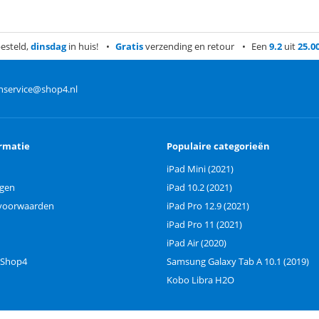
esteld,
dinsdag
in huis!
Gratis
verzending en retour
Een
9.2
uit
25.0
nservice@shop4.nl
rmatie
Populaire categorieën
iPad Mini (2021)
ngen
iPad 10.2 (2021)
voorwaarden
iPad Pro 12.9 (2021)
iPad Pro 11 (2021)
iPad Air (2020)
 Shop4
Samsung Galaxy Tab A 10.1 (2019)
Kobo Libra H2O