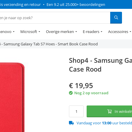
is verzending en retour
•
Een 9.2 uit 25.000+ beoordelingen
Lenovo
Microsoft
Overige merken
E-readers
Accessoires
 - Samsung Galaxy Tab S7 Hoes - Smart Book Case Rood
Shop4 - Samsung Ga
Case Rood
€
19,95
Nog 2 op voorraad
In winke
Vandaag voor
13:00
uur bestel