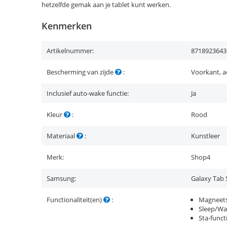
hetzelfde gemak aan je tablet kunt werken.
Kenmerken
Artikelnummer:
8718923643
Bescherming van zijde
:
Voorkant, a
Inclusief auto-wake functie:
Ja
Kleur
:
Rood
Materiaal
:
Kunstleer
Merk:
Shop4
Samsung:
Galaxy Tab 
Functionaliteit(en)
:
Magneets
Sleep/Wa
Sta-funct