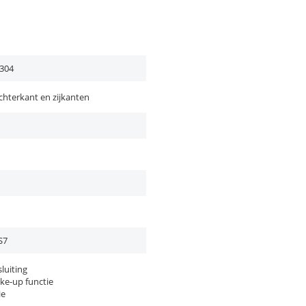
304
chterkant en zijkanten
S7
luiting
ke-up functie
ie