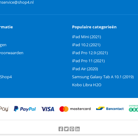
nservice@shop4.nl
rmatie
Populaire categorieën
iPad Mini (2021)
ngen
iPad 10.2 (2021)
voorwaarden
iPad Pro 12.9 (2021)
iPad Pro 11 (2021)
iPad Air (2020)
 Shop4
Samsung Galaxy Tab A 10.1 (2019)
Kobo Libra H2O
Beoordeling door klanten:
9.2
/
10
-
25000
beoordelingen