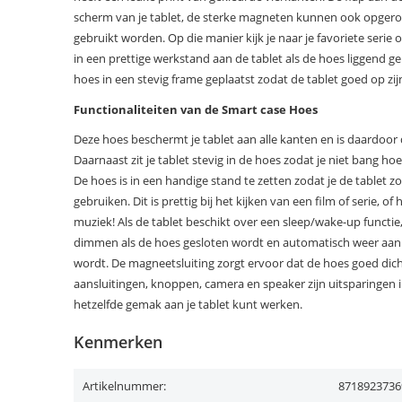
scherm van je tablet, de sterke magneten kunnen ook opgero
gebruikt worden. Op die manier kijk je naar je favoriete serie o
in een prettige werkstand aan de tablet als de hoes liggend ge
hoes in een stevig frame geplaatst zodat de tablet goed op zijn p
Functionaliteiten van de Smart case Hoes
Deze hoes beschermt je tablet aan alle kanten en is daardoo
Daarnaast zit je tablet stevig in de hoes zodat je niet bang hoef
De hoes is in een handige stand te zetten zodat je de tablet z
gebruiken. Dit is prettig bij het kijken van een film of serie, of 
muziek! Als de tablet beschikt over een sleep/wake-up functie
dimmen als de hoes gesloten wordt en automatisch weer aa
wordt. De magneetsluiting zorgt ervoor dat de hoes goed dicht b
aansluitingen, knoppen, camera en speaker zijn uitsparingen 
hetzelfde gemak aan je tablet kunt werken.
Kenmerken
Artikelnummer:
8718923736