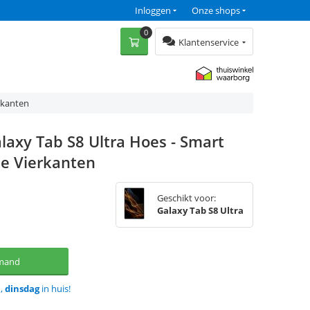
Inloggen
Onze shops
0
Klantenservice
rkanten
axy Tab S8 Ultra Hoes - Smart
e Vierkanten
Geschikt voor:
Galaxy Tab S8 Ultra
lmand
d,
dinsdag
in huis!