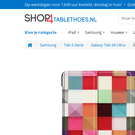
Op werkdagen voor 13:00 uur besteld, dinsdag in huis!
•
Grat
Kies je categorie
iPad
Samsung
Huawei
Samsung
Tab S-Serie
Galaxy Tab S8 Ultra
S