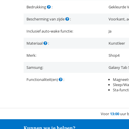
Bedrukking
:
Gekleurde V
Bescherming van zijde
:
Voorkant, a
Inclusief auto-wake functie:
Ja
Materiaal
:
Kunstleer
Merk:
Shop4
Samsung:
Galaxy Tab 
Functionaliteit(en)
:
Magneets
Sleep/Wa
Sta-funct
Voor
13:00
uur b
Kunnen we je helpen?