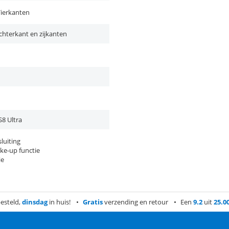
ierkanten
chterkant en zijkanten
S8 Ultra
luiting
ke-up functie
ie
esteld,
dinsdag
in huis!
Gratis
verzending en retour
Een
9.2
uit
25.0