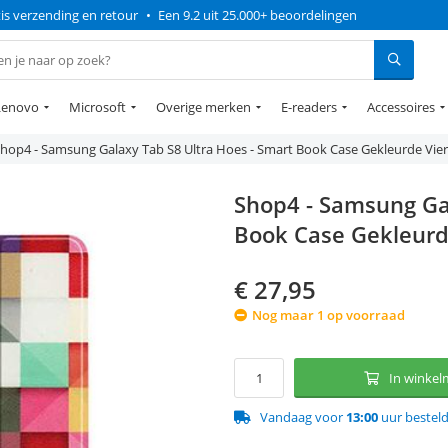
is verzending en retour
•
Een 9.2 uit 25.000+ beoordelingen
Lenovo
Microsoft
Overige merken
E-readers
Accessoires
hop4 - Samsung Galaxy Tab S8 Ultra Hoes - Smart Book Case Gekleurde Vie
Shop4 - Samsung Gal
Book Case Gekleurd
€
27,95
Nog maar 1 op voorraad
In winke
Vandaag voor
13:00
uur bestel