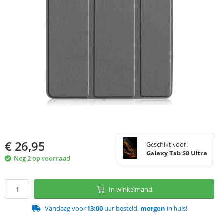
€
26,95
Geschikt voor:
Galaxy Tab S8 Ultra
Nog 2 op voorraad
In winkelmand
Vandaag voor
13:00
uur besteld,
morgen
in huis!