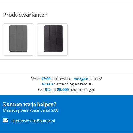
Productvarianten
Voor
13:00
uur besteld,
morgen
in huis!
Gratis
verzending en retour
Een
9.2
uit
25.000
beoordelingen
Kunnen we je helpen?
Maandag bereikbaar vanaf 9:00
klantenservice@shop4.nl